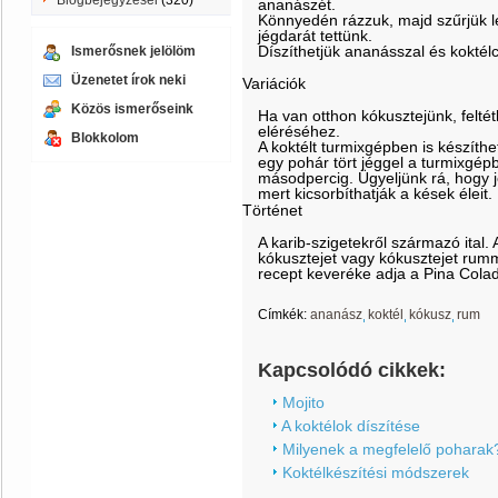
Blogbejegyzései
(320)
ananászét.
Könnyedén rázzuk, majd szűrjük l
jégdarát tettünk.
Díszíthetjük ananásszal és koktélc
Ismerősnek jelölöm
Üzenetet írok neki
Variációk
Közös ismerőseink
Ha van otthon kókusztejünk, feltétl
eléréséhez.
Blokkolom
A koktélt turmixgépben is készíth
egy pohár tört jéggel a turmixgé
másodpercig. Ügyeljünk rá, hogy 
mert kicsorbíthatják a kések éleit.
Történet
A karib-szigetekről származó ital. A
kókusztejet vagy kókusztejet rumm
recept keveréke adja a Pina Colad
Címkék:
ananász
koktél
kókusz
rum
Kapcsolódó cikkek:
Mojito
A koktélok díszítése
Milyenek a megfelelő poharak
Koktélkészítési módszerek