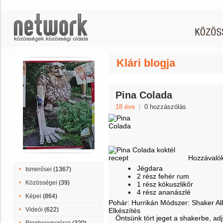
Klári blogja
Pina Colada
18 éve
|
0 hozzászólás
Hozzávaló
Jégdara
Ismerősei
(1367)
2 rész fehér rum
Közösségei
(39)
1 rész kókuszlikőr
4 rész ananászlé
Képei
(864)
Pohár: Hurrikán Módszer: Shaker A
Videói
(622)
Elkészítés
Öntsünk tört jeget a shakerbe, ad