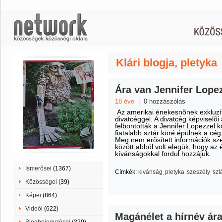
Klári blogja, pletyka
Ára van Jennifer Lope
18 éve
|
0 hozzászólás
Az amerikai énekesnõnek exkluzív 
divatcéggel. A divatcég képviselõ
felbontották a Jennifer Lopezzel 
fiatalabb sztár köré épülnek a c
Meg nem erõsített információk sze
között abból volt elegük, hogy a
kívánságokkal fordul hozzájuk.
Ismerősei
(1367)
Címkék:
kivánság
pletyka
szeszély
szt
Közösségei
(39)
Képei
(864)
Videói
(622)
Magánélet a hírnév ár