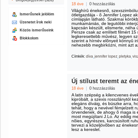
Blogbejegyzései
(320)
18 éve
|
0 hozzászólás
Világhírû énekesnõ, szexszimbólu
Ismerősnek jelölöm
ötletgazdája - õ Jennifer Lopez a
címlapján látható. Szakmai körökb
Üzenetet írok neki
munkamániás, de legutóbbi interj
kapcsán készült, elismerte, néha úg
Közös ismerőseink
Persze csak az említett filmért 15 
legkeresettebb mûvész, legyen szó
Blokkolom
szerint a hírnév elõnyeit könnyû i
nehezebb megbirkózni, mint azt 
Címkék:
díva
jennifer lopez
pletyka
vis
Új stílust teremt az é
18 éve
|
0 hozzászólás
A latin szépség a kilencvenes évek
kipróbált, a szexis rosszlánytól k
elegáns díváig, és büszke arra, h
tehát, hogy a nevével fémjelzett 
örvendenek, de ahogy õ maga is évr
most megújítani J.Lo. Az eddig meg
nõies, egyrészes, karcsúsított ru
tervezi a közeljövõben az énekesnõ
lesz a kereslet.