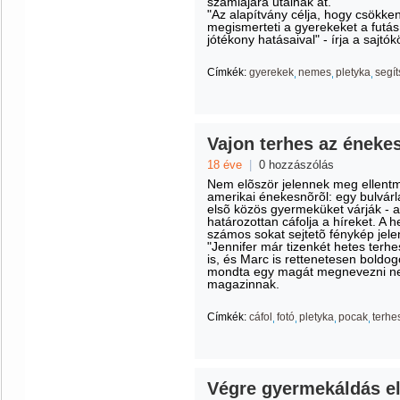
számlájára utalnak át.
"Az alapítvány célja, hogy csökke
megismerteti a gyerekeket a futá
jótékony hatásaival" - írja a sajtó
Címkék:
gyerekek
nemes
pletyka
segí
Vajon terhes az éneke
18 éve
|
0 hozzászólás
Nem elõször jelennek meg ellent
amerikai énekesnõrõl: egy bulvárla
elsõ közös gyermeküket várják - a
határozottan cáfolja a híreket. A h
számos sokat sejtetõ fénykép jel
"Jennifer már tizenkét hetes terhe
is, és Marc is rettenetesen boldog
mondta egy magát megnevezni ne
magazinnak.
Címkék:
cáfol
fotó
pletyka
pocak
terhe
Végre gyermekáldás e