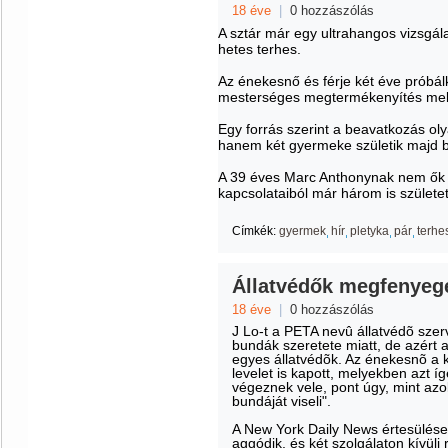
18 éve
|
0 hozzászólás
A sztár már egy ultrahangos vizsgálat
hetes terhes.
Az énekesnő és férje két éve próbá
mesterséges megtermékenyítés melle
Egy forrás szerint a beavatkozás oly
hanem két gyermeke születik majd b
A 39 éves Marc Anthonynak nem ők l
kapcsolataiból már három is születet
Címkék:
gyermek
hír
pletyka
pár
terhe
Állatvédők megfenyeg
18 éve
|
0 hozzászólás
J Lo-t a PETA nevû állatvédõ szer
bundák szeretete miatt, de azért
egyes állatvédõk. Az énekesnõ a k
levelet is kapott, melyekben azt íg
végeznek vele, pont úgy, mint azo
bundáját viseli".
A New York Daily News értesülései
aggódik, és két szolgálaton kívüli 