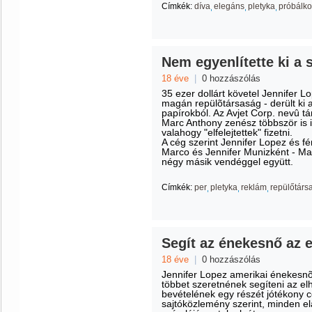
Címkék:
díva
elegáns
pletyka
próbálk
Nem egyenlítette ki a 
18 éve
|
0 hozzászólás
35 ezer dollárt követel Jennifer 
magán repülõtársaság - derült ki 
papírokból. Az Avjet Corp. nevû tár
Marc Anthony zenész többször is i
valahogy "elfelejtettek" fizetni.
A cég szerint Jennifer Lopez és fé
Marco és Jennifer Munizként - Ma
négy másik vendéggel együtt.
Címkék:
per
pletyka
reklám
repülőtárs
Segít az énekesnő az e
18 éve
|
0 hozzászólás
Jennifer Lopez amerikai énekesnõ
többet szeretnének segíteni az el
bevételének egy részét jótékony cél
sajtóközlemény szerint, minden ela