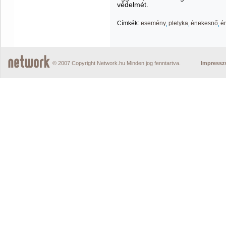
védelmét.
Címkék:
esemény
pletyka
énekesnő
é
© 2007 Copyright Network.hu Minden jog fenntartva.
Impress