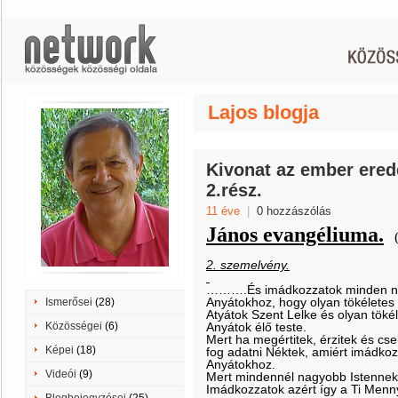
Lajos blogja
Kivonat az ember erede
2.rész.
11 éve
|
0 hozzászólás
János evangéliuma.
2. szemelvény.
……….És imádkozzatok minden nap
Anyátokhoz, hogy olyan tökéletes l
Ismerősei
(28)
Atyátok Szent Lelke és olyan tökéle
Közösségei
(6)
Anyátok élő teste.
Mert ha megértitek, érzitek és cs
Képei
(18)
fog adatni Néktek, amiért imádkoz
Anyátokhoz.
Videói
(9)
Mert mindennél nagyobb Istennek 
Imádkozzatok azért így a Ti Menn