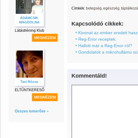
Címkék:
betegség
egészség
táplálkoz
ÁDÁMCSIK
MAGDOLNA
Kapcsolódó cikkek:
Látástréning Klub
Kivonat az ember eredeti haszná
Reg-Enor receptek.
Hallott már a Reg-Enor-ról?
Gondolatok a mikrohullámú süt
Kommentáld!
Tavi Rózsa
ELTŰNTKERESŐ
Összes ismerőse