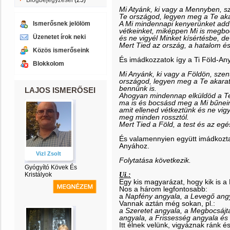
Blogbejegyzései
(25)
Mi Atyánk, ki vagy a Mennyben, sz
Te országod, legyen meg a Te aka
A Mi mindennapi kenyerünket ad
Ismerősnek jelölöm
vétkeinket, miképpen Mi is megbo
Üzenetet írok neki
és ne vigyél Minket kísértésbe, d
Mert Tied az ország, a hatalom é
Közös ismerőseink
És imádkozzatok így a Ti Föld-An
Blokkolom
Mi Anyánk, ki vagy a Földön, szen
országod, legyen meg a Te akara
bennünk is.
LAJOS ISMERŐSEI
Ahogyan mindennap elküldöd a Te 
ma is és bocsásd meg a Mi bűnein
amit ellened vétkeztünk és ne vig
meg minden rossztól.
Mert Tied a Föld, a test és az eg
És valamennyien együtt imádkozt
Anyához.
Vizl Zsolt
Folytatása következik.
Gyógyító Kövek És
Ui.:
Kristályok
Egy kis magyarázat, hogy kik is a
Nos a három legfontosabb:
a
Napfény angyala, a Levegő angy
Vannak aztán még sokan, pl.:
a Szeretet angyala, a Megbocsájt
angyala, a Frissesség angyala és 
Itt élnek velünk, vigyáznak ránk és