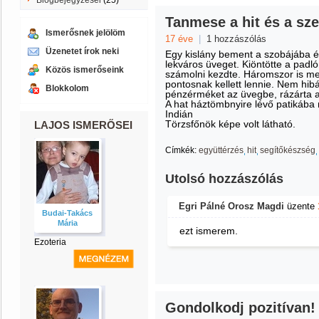
Blogbejegyzései
(25)
Tanmese a hit és a szer
Ismerősnek jelölöm
17 éve
|
1 hozzászólás
Üzenetet írok neki
Egy kislány bement a szobájába é
lekváros üveget. Kiöntötte a pad
Közös ismerőseink
számolni kezdte. Háromszor is m
pontosnak kellett lennie. Nem hibá
Blokkolom
pénzérméket az üvegbe, rázárta a t
A hat háztömbnyire lévő patikába 
Indián
Törzsfőnök képe volt látható.
LAJOS ISMERŐSEI
Címkék:
együttérzés
hit
segítőkészség
Utolsó hozzászólás
Egri Pálné Orosz Magdi
üzente
Budai-Takács
Mária
ezt ismerem.
Ezoteria
Gondolkodj pozitívan!