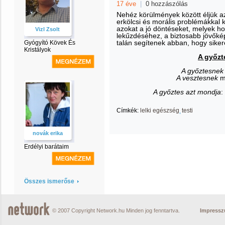
17 éve
|
0 hozzászólás
Nehéz körülmények között éljük az 
erkölcsi és morális problémákka
azokat a jó döntéseket, melyek h
Vizl Zsolt
lekűzdéséhez, a biztosabb jövőkép
talán segítenek abban, hogy sike
Gyógyító Kövek És
Kristályok
A győzt
A győztesne
A vesztesnek
m
A győztes azt mondja
:
Címkék:
lelki egészség
testi
novák erika
Erdélyi barátaim
Összes ismerőse
© 2007 Copyright Network.hu Minden jog fenntartva.
Impress