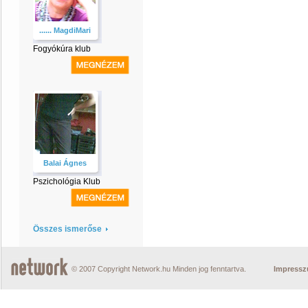
...... MagdiMari
Fogyókúra klub
Balai Ágnes
Pszichológia Klub
Összes ismerőse
© 2007 Copyright Network.hu Minden jog fenntartva.
Impress