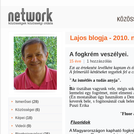
Lajos blogja - 2010.
A fogkrém veszélyei.
15 éve
|
1 hozzászólás
Ezt az értekezést levélként kaptam és 
A felmerülő kérdéseket tegyétek fel a 
.
"Az ismétlés a tudás anyja".
.
B
ár tisztában vagyunk vele, mégis sok
leemelni egy fogrémet, mint elmenni a
(Én mostanában úgy használom a Dent
keverek bele, s fogmosásnál csak bele
Ismerősei
(28)
Puszi Erika
Közösségei
(6)
"
Fluor
Képei
(18)
Fluoridok
Videói
(9)
A Magyarországon kapható fogkré