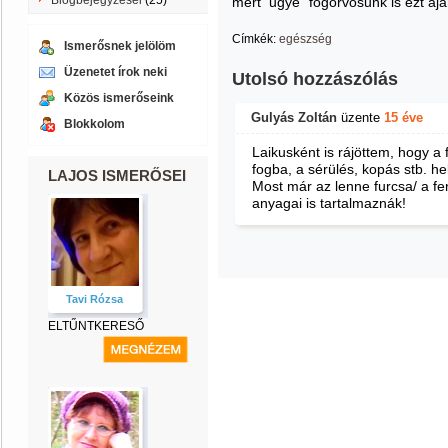
Blogbejegyzései
(25)
mert ugye "fogorvosunk is ezt aján
Címkék:
egészség
Ismerősnek jelölöm
Üzenetet írok neki
Utolsó hozzászólás
Közös ismerőseink
Gulyás Zoltán
üzente
15 éve
Blokkolom
Laikusként is rájöttem, hogy a
fogba, a sérülés, kopás stb. he
LAJOS ISMERŐSEI
Most már az lenne furcsa/ a fen
anyagai is tartalmaznák!
Tavi Rózsa
ELTŰNTKERESŐ