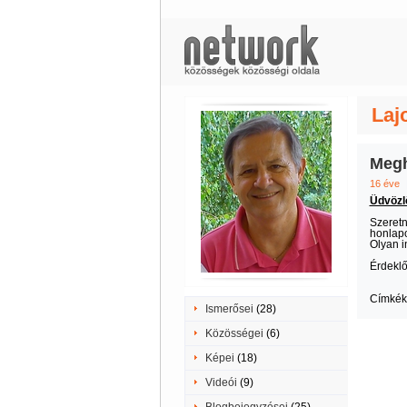
Laj
Megh
16 éve
Üdvözl
Szeretn
honlapo
Olyan i
Érdekl
Címkék
Ismerősei
(28)
Közösségei
(6)
Képei
(18)
Videói
(9)