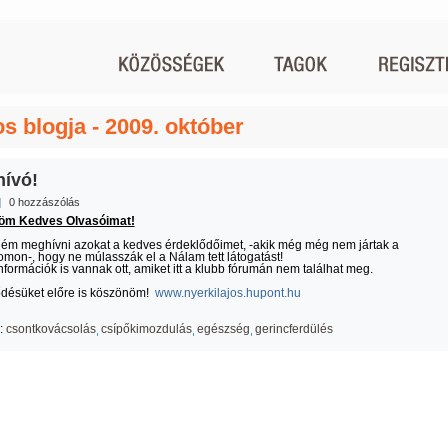
os blogja - 2009. október
ívó!
|
0 hozzászólás
öm Kedves Olvasóimat!
ém meghívni azokat a kedves érdeklődőimet, -akik még még nem jártak a
mon-, hogy ne múlasszák el a Nálam tett látogatást!
nformációk is vannak ott, amiket itt a klubb fórumán nem találhat meg.
ődésüket előre is köszönöm!
www.nyerkilajos.hupont.hu
:
csontkovácsolás
csípőkimozdulás
egészség
gerincferdülés