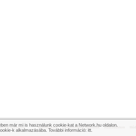
ben már mi is használunk cookie-kat a Network.hu oldalon.
n jog fenntartva.
Impresszum
Felhasználási feltételek
Adatvédelem
Méd
cookie-k alkalmazásába. További információ:
itt
.