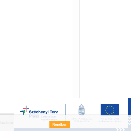
iaajánlat
Széchenyi Terv Pályázat
FAQ
Rendben