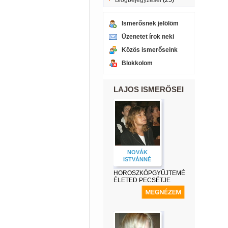
Blogbejegyzései
(25)
Ismerősnek jelölöm
Üzenetet írok neki
Közös ismerőseink
Blokkolom
LAJOS ISMERŐSEI
NOVÁK
ISTVÁNNÉ
HOROSZKÓPGYŰJTEMÉNY-
ÉLETED PECSÉTJE