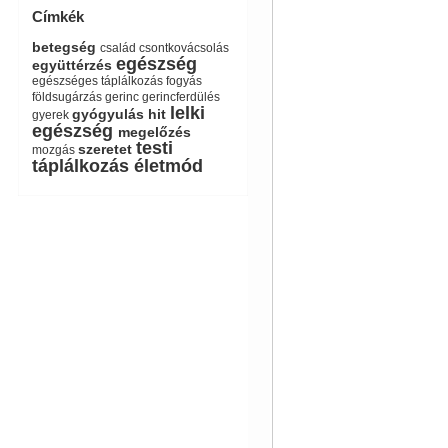
Címkék
betegség
család
csontkovácsolás
egészség
együttérzés
egészséges táplálkozás
fogyás
földsugárzás
gerinc
gerincferdülés
lelki
gyógyulás
hit
gyerek
egészség
megelőzés
testi
szeretet
mozgás
táplálkozás
életmód