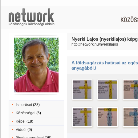
Nyerki Lajos (nyerkilajos) képg
http://network.hu/nyerkilajos
A földsugárzás hatásai az egész
anyagából./
Ismerősei
(28)
Közösségei
(6)
Képei
(18)
Videói
(9)