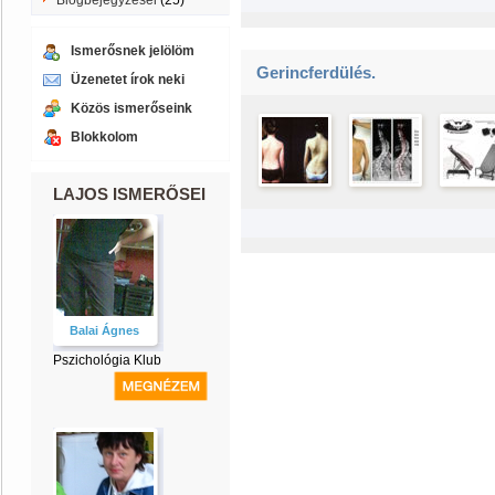
Blogbejegyzései
(25)
Ismerősnek jelölöm
Gerincferdülés.
Üzenetet írok neki
Közös ismerőseink
Blokkolom
LAJOS ISMERŐSEI
Balai Ágnes
Pszichológia Klub