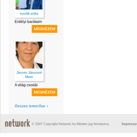
novák erika
Erdélyi barátaim
Járomi Jánosné
Mara
A világ csodái
Összes ismerőse
© 2007 Copyright Network.hu Minden jog fenntartva.
Impress