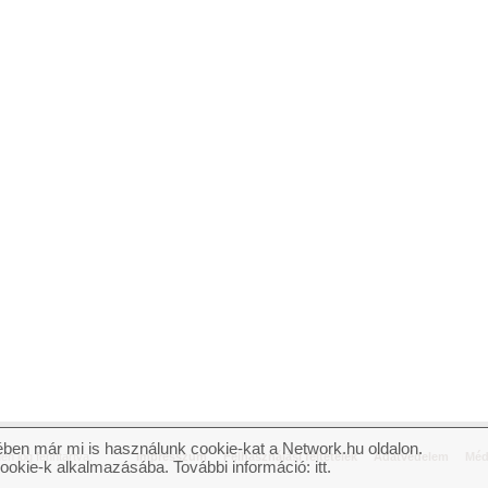
ben már mi is használunk cookie-kat a Network.hu oldalon.
n jog fenntartva.
Impresszum
Felhasználási feltételek
Adatvédelem
Méd
cookie-k alkalmazásába. További információ:
itt
.