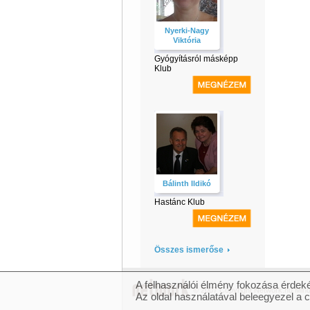
Nyerki-Nagy
Viktória
Gyógyításról másképp
Klub
Bálinth Ildikó
Hastánc Klub
Összes ismerőse
A felhasználói élmény fokozása érdeké
© 2007 Copyright Network.hu Minde
Az oldal használatával beleegyezel a 