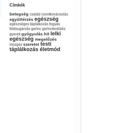
Címkék
betegség
család
csontkovácsolás
egészség
együttérzés
egészséges táplálkozás
fogyás
földsugárzás
gerinc
gerincferdülés
lelki
gyógyulás
hit
gyerek
egészség
megelőzés
testi
szeretet
mozgás
táplálkozás
életmód