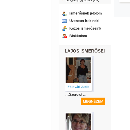
Blogbejegyzései
(25)
Ismerősnek jelölöm
Üzenetet írok neki
Közös ismerőseink
Blokkolom
LAJOS ISMERŐSEI
Földvári Judit
.....Szeretet .....