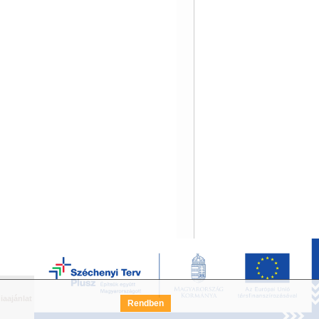
iaajánlat
Széchenyi Terv Pályázat
FAQ
Rendben