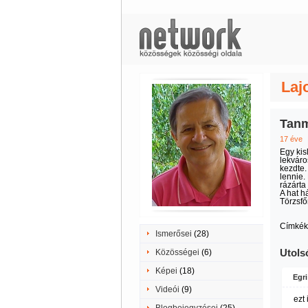
Laj
Tanme
17 éve
Egy kis
lekváro
kezdte.
lennie.
rázárta 
A hat h
Törzsfő
Címkék
Ismerősei
(28)
Utols
Közösségei
(6)
Képei
(18)
Egri
Videói
(9)
ezt