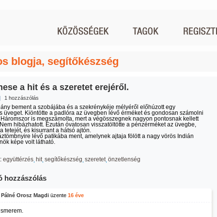
os blogja, segítőkészség
se a hit és a szeretet erejéről.
|
1 hozzászólás
lány bement a szobájába és a szekrénykéje mélyéről előhúzott egy
s üveget. Kiöntötte a padlóra az üvegben lévő érméket és gondosan számolni
 Háromszor is megszámolta, mert a végösszegnek nagyon pontosnak kellett
 Nem hibázhatott. Ezután óvatosan visszatöltötte a pénzérméket az üvegbe,
a tetejét, és kisurrant a hátsó ajtón.
áztömbnyire lévő patikába ment, amelynek ajtaja fölött a nagy vörös Indián
nök képe volt látható.
:
együttérzés
hit
segítőkészség
szeretet
önzetlenség
ó hozzászólás
 Pálné Orosz Magdi
üzente
16 éve
 ismerem.