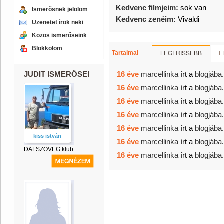
Kedvenc filmjeim:
sok van
Ismerősnek jelölöm
Kedvenc zenéim:
Vivaldi
Üzenetet írok neki
Közös ismerőseink
Blokkolom
LEGFRISSEBB
L
Tartalmai
JUDIT ISMERŐSEI
16 éve
marcellinka
írt a
blogjába
.
16 éve
marcellinka
írt a
blogjába
.
16 éve
marcellinka
írt a
blogjába
.
16 éve
marcellinka
írt a
blogjába
.
16 éve
marcellinka
írt a
blogjába
.
kiss istván
16 éve
marcellinka
írt a
blogjába
.
DALSZÖVEG klub
16 éve
marcellinka
írt a
blogjába
.