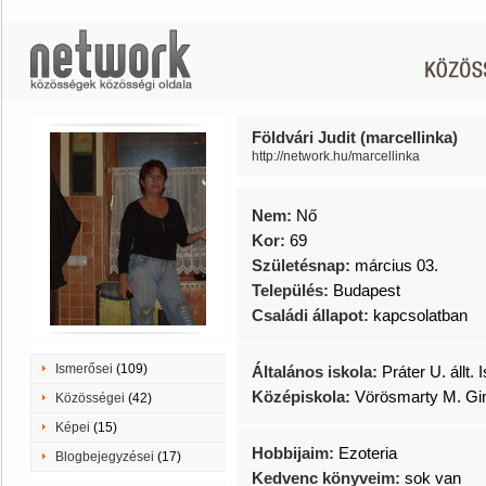
Földvári Judit (marcellinka)
http://network.hu/marcellinka
Nem:
Nő
Kor:
69
Születésnap:
március 03.
Település:
Budapest
Családi állapot:
kapcsolatban
Ismerősei
(109)
Általános iskola:
Práter U. állt. 
Középiskola:
Vörösmarty M. G
Közösségei
(42)
Képei
(15)
Hobbijaim:
Ezoteria
Blogbejegyzései
(17)
Kedvenc könyveim:
sok van