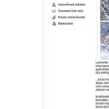
Ismerősnek jelölöm
Üzenetet írok neki
Közös ismerőseink
Blokkolom
Leemelte 
másnapra e
gyémántsz
hűs felhőp
...ezüst H
általa utat
nem zavar
elkíséri m
kristálya
kialvatlan
óceán-hajn
távoli tűz