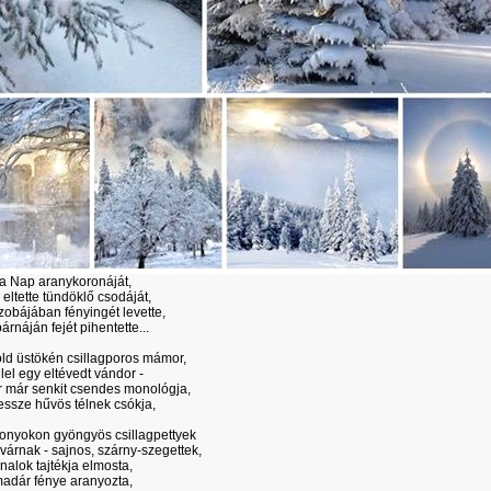
a Nap aranykoronáját,
ltette tündöklő csodáját,
obájában fényingét levette,
árnáján fejét pihentette...
old üstökén csillagporos mámor,
 lel egy eltévedt vándor -
 már senkit csendes monológja,
essze hűvös télnek csókja,
lkonyokon gyöngyös csillagpettyek
 várnak - sajnos, szárny-szegettek,
alok tajtékja elmosta,
madár fénye aranyozta,