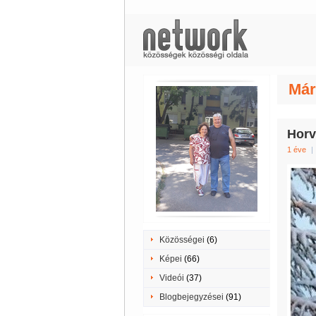
Már
Horvá
1 éve
|
Közösségei
(6)
Képei
(66)
Videói
(37)
Blogbejegyzései
(91)