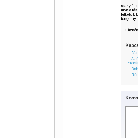
aranyló kö
illan a fá
felkelő bí
tengernyi 
Címkék
Kapcs
Jó r
Az é
elértü
Bab
Róna
Komm