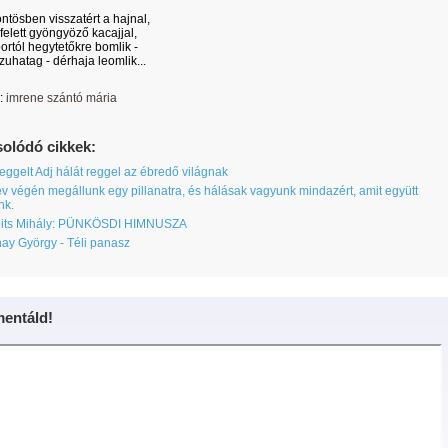
ntösben visszatért a hajnal,
k felett gyöngyöző kacajjal,
bortól hegytetőkre bomlik -
zuhatag - dérhaja leomlik...
:
imrene szántó mária
olódó cikkek:
eggelt Adj hálát reggel az ébredő világnak
v végén megállunk egy pillanatra, és hálásak vagyunk mindazért, amit együtt
nk.
its Mihály: PÜNKÖSDI HIMNUSZA
y György - Téli panasz
entáld!