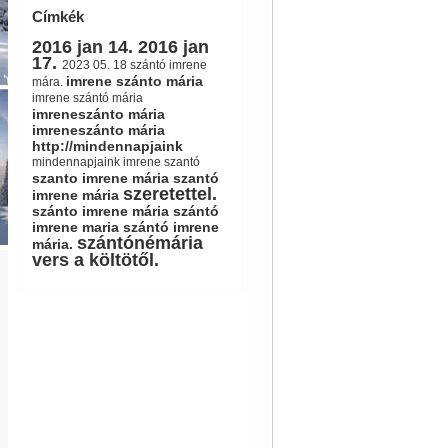
Címkék
2016 jan 14.
2016 jan
17.
2023 05. 18 szántó imrene
imrene szánto mária
mára.
imrene szántó mária
imreneszánto mária
imreneszánto mária
http://mindennapjaink
mindennapjaink imrene szantó
szanto imrene mária
szantó
szeretettel.
imrene mária
szánto imrene mária
szántó
imrene maria
szántó imrene
szántónémária
mária.
vers a költötől.