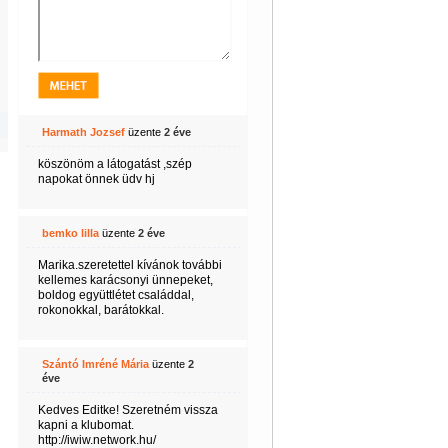
Harmath Jozsef
üzente
2 éve
köszönöm a látogatást ,szép
napokat önnek üdv hj
bemko lilla
üzente
2 éve
Marika.szeretettel kívánok további
kellemes karácsonyi ünnepeket,
boldog együttlétet családdal,
rokonokkal, barátokkal.
Szántó Imréné Mária
üzente
2
éve
Kedves Editke! Szeretném vissza
kapni a klubomat.
http://iwiw.network.hu/