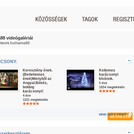
8 videógalériái
network.hu/mama88
CSONY.
Keresztény ének.
Kellemes
(Betlehemes
karácsonyt
ének)Menyből az
kívánok.
Angyal.Békés,
5 éve
boldog
1654 megtekintés
karácsonyt!
4 éve
1101 megtekintés
MIND A(Z) 2 VIDEÓ
 szerkesztésem.