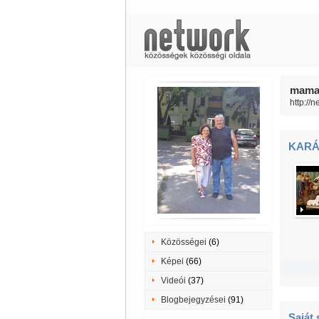
mama8
http://
KARÁ
Közösségei
(6)
Képei
(66)
Videói
(37)
Blogbejegyzései
(91)
Saját