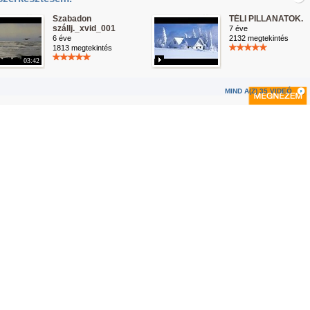
Szabadon
TÉLI PILLANATOK.
szállj._xvid_001
7 éve
6 éve
2132 megtekintés
1813 megtekintés
03:42
MIND A(Z) 35 VIDEÓ