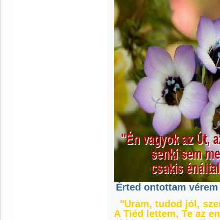
Érted ontottam vérem 
"Uram, tudod jól, sze
A Tiéd lettem, Te az e