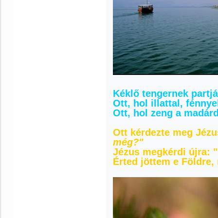
Kéklő tengernek partjá
Ott, hol illattal, fénnye
Ott, hol zeng a madárd
Ott kérdezte meg Jéz
még?"
Jézus megkérdi újra: "
Érted jöttem e Földre, 