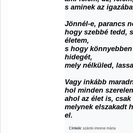
s aminek az igazáb
Jönnél-e, parancs né
hogy szebbé tedd, s
életem,
s hogy könnyebben 
hidegét,
mely nélküled, lass
Vagy inkább maradná
hol minden szerelem
ahol az élet is, csa
melynek elszakadt hú
el.
Címkék:
szánto imrene mária