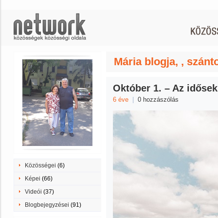
Mária blogja, , szán
Október 1. – Az idősek
6 éve
|
0 hozzászólás
Közösségei
(6)
Képei
(66)
Videói
(37)
Blogbejegyzései
(91)