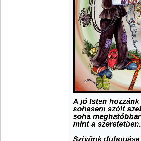
A jó Isten hozzánk
sohasem szólt sze
soha meghatóbban
mint a szeretetben
Szivünk dobogása