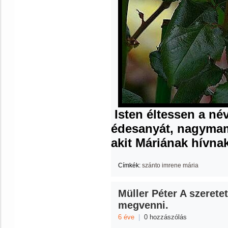
Isten éltessen a n
édesanyát, nagymamá
akit Máriának hívna
Címkék:
szánto imrene mária
Müller Péter A szeretet
megvenni.
6 éve
|
0 hozzászólás