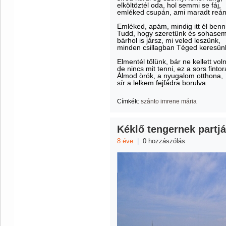
elköltöztél oda, hol semmi se fáj,
emléked csupán, ami maradt reán
Emléked, apám, mindig itt él benn
Tudd, hogy szeretünk és sohasem
bárhol is jársz, mi veled leszünk,
minden csillagban Téged keresün
Elmentél tőlünk, bár ne kellett vol
de nincs mit tenni, ez a sors fintor
Álmod örök, a nyugalom otthona,
sír a lelkem fejfádra borulva.
Címkék:
szánto imrene mária
Kéklő tengernek partj
8 éve
|
0 hozzászólás