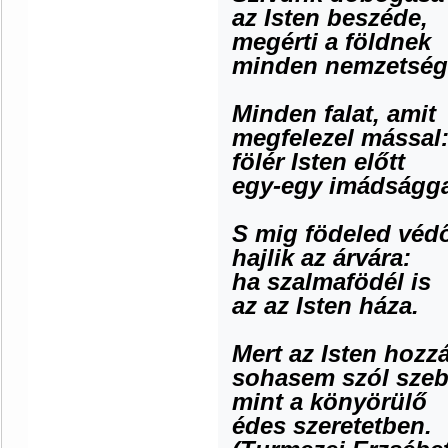
az Isten beszéde,
megérti a földnek
minden nemzetség
Minden falat, amit
megfelezel mással
fölér Isten előtt
egy-egy imádságga
S mig födeled véd
hajlik az árvára:
ha szalmafödél is
az az Isten háza.
Mert az Isten hozz
sohasem szól sze
mint a könyörülő
édes szeretetben.