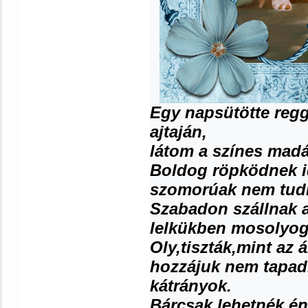
Egy napsütötte reg
ajtaján,
látom a színes madá
Boldog röpködnek i
szomorúak nem tudn
Szabadon szállnak 
lelkükben mosolyog
Oly,tiszták,mint az 
hozzájuk nem tapad
kátrányok.
Bárcsak lehetnék én