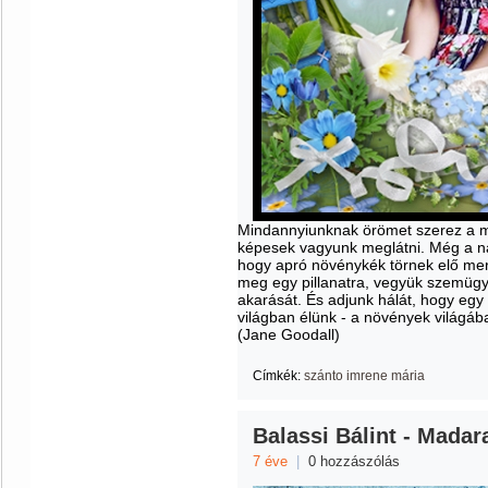
Mindannyiunknak örömet szerez a m
képesek vagyunk meglátni. Még a na
hogy apró növénykék törnek elő meré
meg egy pillanatra, vegyük szemügyr
akarását. És adjunk hálát, hogy egy
világban élünk - a növények világáb
(Jane Goodall)
Címkék:
szánto imrene mária
Balassi Bálint - Madara
7 éve
|
0 hozzászólás