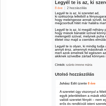
Legyél te is az, ki szer
8 éve
|
2 hozzászólás
Legyél te is az, ki szeretet ad,
ki szétszórja lelkéből a fénysugara
hogy melengesse annak szívét, ki
megcsorbult hitét már halálra mar
Legyél te is az, ki megáll néhány 
hogy mások bánatát szóval könny
melengető szóval, melynek puha
életet visz majd a csendes elmúlá
Legyél te is olyan, ki mindig tudja 
annyit érsz, amennyit másoknak 
mert azok emelnek fel egészen az
akiknek szívedbe zártad könnyes 
Címkék:
szánto imrene mária
Utolsó hozzászólás
Juhász Edit
üzente
8 éve
A szeretet úgy viszonyul a fél
egyik jelenlétében a másik elt
valódi szeretet fényét – nem 
erős és rendkívüli isteni szere