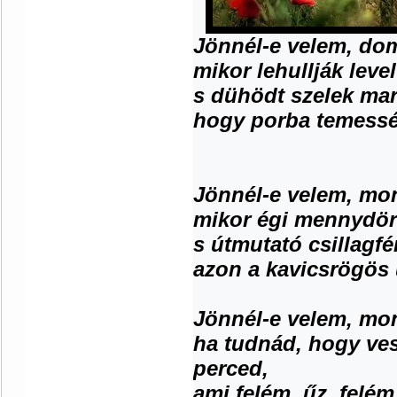
Jönnél-e velem, do
mikor lehullják level
s dühödt szelek mar
hogy porba temessék
Jönnél-e velem, mon
mikor égi mennydör
s útmutató csillagf
azon a kavicsrögös 
Jönnél-e velem, mon
ha tudnád, hogy ve
perced,
ami felém, űz, felém,