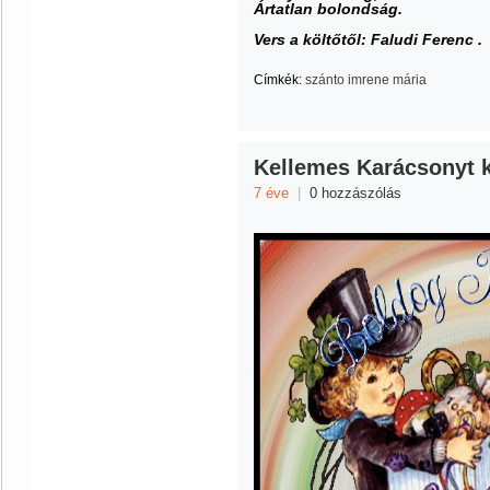
Ártatlan bolondság.
Vers a költőtől: Faludi Ferenc .
Címkék:
szánto imrene mária
Kellemes Karácsonyt k
7 éve
|
0 hozzászólás