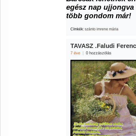
egész nap ujjongva
több gondom már!
Címkék:
szánto imrene mária
TAVASZ .Faludi Ferenc
7 éve
|
0 hozzászólás