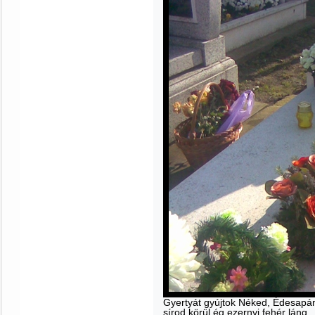
Gyertyát gyújtok Néked, Édesapá
sírod körül ég ezernyi fehér láng,