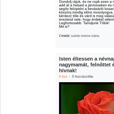
Gondolj rájuk, és ne csak ezen a
add át a helyed a járműveken és n
segíts felcipelni a bevásárló kosa
köszönj mindig előre mosolyogva,
kérdezz tőle és várd is meg válasz
éreztesd vele, hogy érdekel véle
Legfontosabb: Tanuljunk Tőlük!
Mit is?
Címkék:
szánto imrene mária
Isten éltessen a névn
nagymamát, felnőttet é
hívnak!
6 éve
|
0 hozzászólás