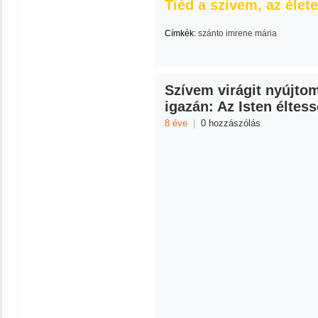
Tiéd a szívem, az élet
Címkék:
szánto imrene mária
Szívem virágit nyújtom
igazán: Az Isten éltess
8 éve
|
0 hozzászólás