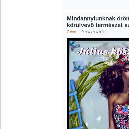
Mindannyiunknak öröm
körülvevő természet s
7 éve
|
0 hozzászólás