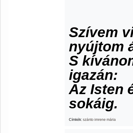
Szívem vi
nyújtom át
S kíváno
igazán:
Az Isten 
sokáig.
Címkék:
szánto imrene mária