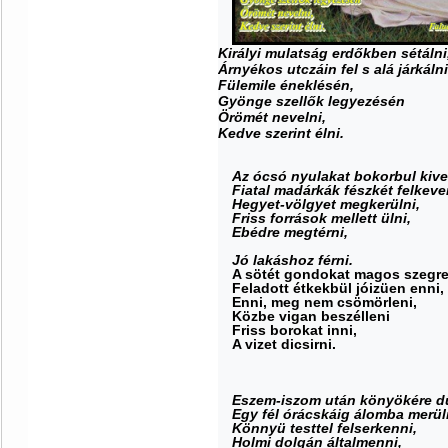
Királyi mulatság erdőkben sétálni
Árnyékos utczáin fel s alá járkálni
Fülemile éneklésén,
Gyönge szellők legyezésén
Örömét nevelni,
Kedve szerint élni.
Az ócsó nyulakat bokorbul kive
Fiatal madárkák fészkét felkever
Hegyet-völgyet megkerülni,
Friss források mellett ülni,
Ebédre megtérni,
Jó lakáshoz férni.
A sötét gondokat magos szegre
Feladott étkekbül jóizüen enni,
Enni, meg nem csömörleni,
Közbe vigan beszélleni
Friss borokat inni,
A vizet dicsirni.
Eszem-iszom után könyökére dü
Egy fél órácskáig álomba merül
Könnyü testtel felserkenni,
Holmi dolgán általmenni,