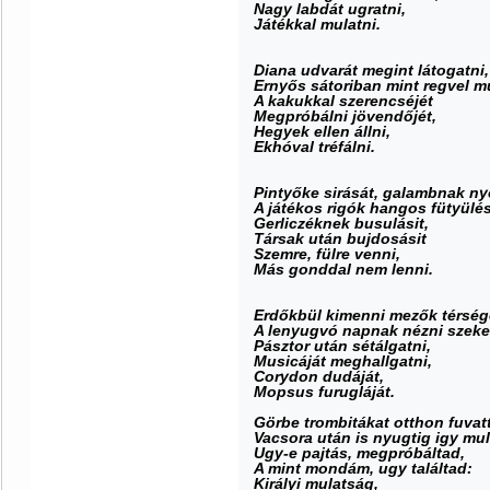
Nagy labdát ugratni,
Játékkal mulatni.
Diana udvarát megint látogatni,
Ernyős sátoriban mint regvel mu
A kakukkal szerencséjét
Megpróbálni jövendőjét,
Hegyek ellen állni,
Ekhóval tréfálni.
Pintyőke sirását, galambnak ny
A játékos rigók hangos fütyülés
Gerliczéknek busulásit,
Társak után bujdosásit
Szemre, fülre venni,
Más gonddal nem lenni.
Erdőkbül kimenni mezők térség
A lenyugvó napnak nézni szeke
Pásztor után sétálgatni,
Musicáját meghallgatni,
Corydon dudáját,
Mopsus furugláját.
Görbe trombitákat otthon fuvatt
Vacsora után is nyugtig igy mul
Ugy-e pajtás, megpróbáltad,
A mint mondám, ugy találtad:
Királyi mulatság,