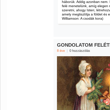
háborúk. Addig azonban nem. M
felé menetelünk, amíg elegen
szeretni, ahogy Isten; létreho
amely megtisztítja a földet és 
Williamson: A csodák kora)
GONDOLATOM FELÉT
8 éve
|
0 hozzászólás