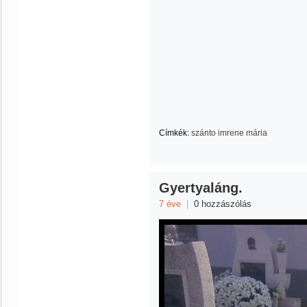
Címkék:
szánto imrene mária
Gyertyaláng.
7 éve
|
0 hozzászólás