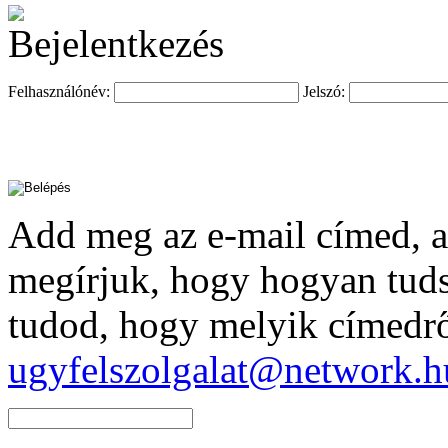
Felhasználónév:
Jelszó:
Add meg az e-mail címed, am
megírjuk, hogy hogyan tuds
tudod, hogy melyik címedről 
ugyfelszolgalat@network.h