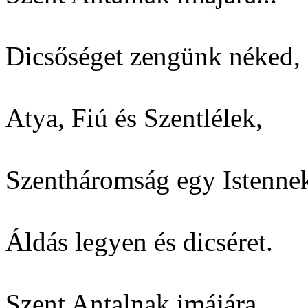
Dicsőséget zengünk néked,
Atya, Fiú és Szentlélek,
Szentháromság egy Istenne
Áldás legyen és dicséret.
Szent Antalnak imájára...