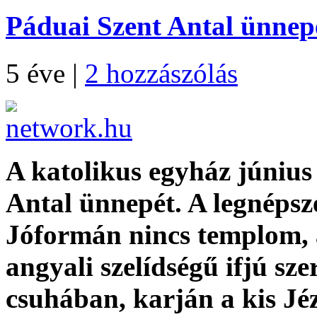
Páduai Szent Antal ünnepe
5 éve
|
2 hozzászólás
A katolikus egyház június
Antal ünnepét. A legnépsz
Jóformán nincs templom, a
angyali szelídségű ifjú sze
csuhában, karján a kis Jé