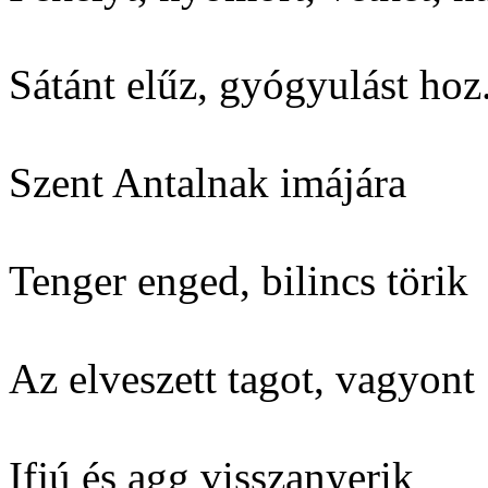
Sátánt elűz, gyógyulást hoz
Szent Antalnak imájára
Tenger enged, bilincs törik
Az elveszett tagot, vagyont
Ifjú és agg visszanyerik