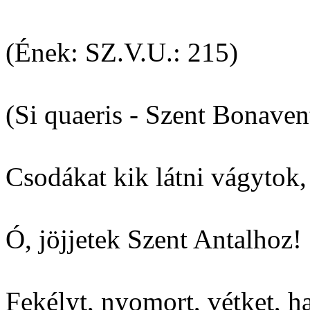
(Ének: SZ.V.U.: 215)
(Si quaeris - Szent Bonaven
Csodákat kik látni vágytok,
Ó, jöjjetek Szent Antalhoz!
Fekélyt, nyomort, vétket, ha