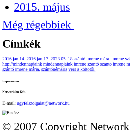
2015. május
Még régebbiek
Címkék
2016 jan 14.
2016 jan 17.
2023 05. 18 szántó imrene mára.
imrene sz
http://mindennapjaink
mindennapjaink imrene szantó
szanto imrene m
szántó imrene mária.
szántónémária
vers a költötől.
Impresszum
Network.hu Kft.
E-mail:
ugyfelszolgalat@network.hu
© 2007 Copyright Network.