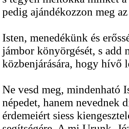
pedig ajándékozzon meg az
Isten, menedékünk és erőss
jámbor könyörgését, s add 
közbenjárására, hogy hívő l
Ne vesd meg, mindenható Is
népedet, hanem nevednek di
érdemeiért siess kiengeszte
segítségére. A mi Urunk, Jé