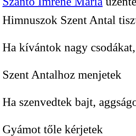
Szántó Imréné Mária
üzent
Himnuszok Szent Antal tiszt
Ha kívántok nagy csodákat,
Szent Antalhoz menjetek
Ha szenvedtek bajt, aggságo
Gyámot tőle kérjetek