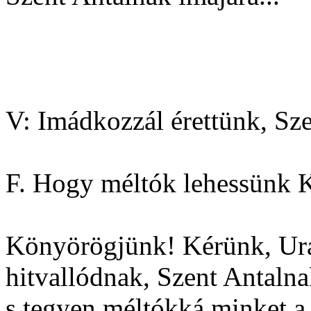
V: Imádkozzál érettünk, Sze
F. Hogy méltók lehessünk Kr
Könyörögjünk! Kérünk, Ura
hitvallódnak, Szent Antalna
s tegyen méltókká minket a