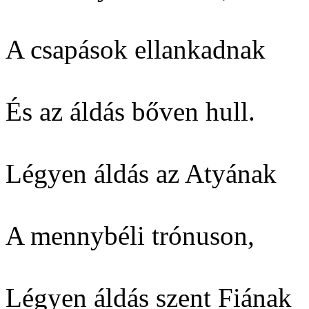
A csapások ellankadnak
És az áldás bőven hull.
Légyen áldás az Atyának
A mennybéli trónuson,
Légyen áldás szent Fiának