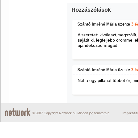
Hozzászólások
Szántó Imréné Mária
üzente
3 é
A szeretet: kiválaszt,megszólí
sajátít ki, legfeljebb örömmel 
ajándékozod magad.
Szántó Imréné Mária
üzente
3 é
Néha egy pillanat többet ér, m
© 2007 Copyright Network.hu Minden jog fenntartva.
Impress