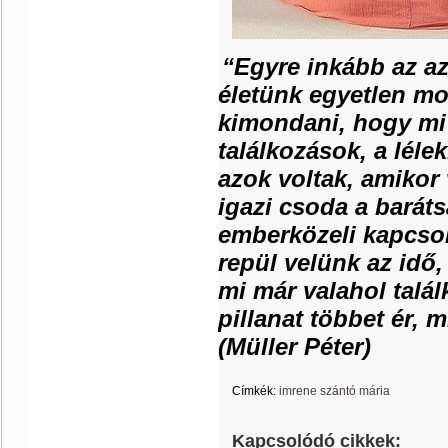
“Egyre inkább az a
életünk egyetlen mo
kimondani, hogy mi
találkozások, a léle
azok voltak, amikor
igazi csoda a baráts
emberközeli kapcsol
repül velünk az idő,
mi már valahol talá
pillanat többet ér, 
(Müller Péter)
Címkék:
imrene szántó mária
Kapcsolódó cikkek: