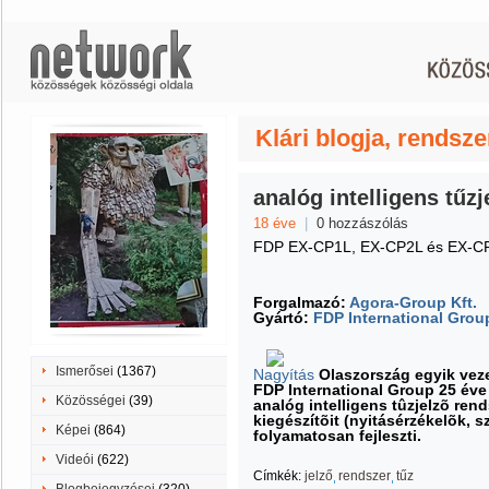
Klári blogja, rendsze
analóg intelligens tűz
18 éve
|
0 hozzászólás
FDP EX-CP1L, EX-CP2L és EX-CP4L
Forgalmazó:
Agora-Group Kft.
Gyártó:
FDP International Group
Ismerősei
(1367)
Nagyítás
Olaszország egyik veze
FDP International Group 25 év
Közösségei
(39)
analóg intelligens tûzjelzõ ren
kiegészítõit (nyitásérzékelõk, s
Képei
(864)
folyamatosan fejleszti.
Videói
(622)
Címkék:
jelző
rendszer
tűz