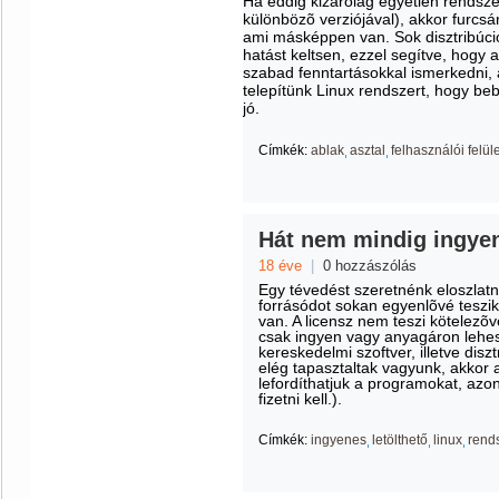
Ha eddig kizárólag egyetlen rendsze
különbözõ verziójával), akkor furcs
ami másképpen van. Sok disztribúc
hatást keltsen, ezzel segítve, hogy
szabad fenntartásokkal ismerkedni,
telepítünk Linux rendszert, hogy 
jó.
Címkék:
ablak
asztal
felhasználói felüle
Hát nem mindig ingye
18 éve
|
0 hozzászólás
Egy tévedést szeretnénk eloszlatni
forrásódot sokan egyenlõvé teszik
van. A licensz nem teszi kötelezõvé
csak ingyen vagy anyagáron lehe
kereskedelmi szoftver, illetve diszt
elég tapasztaltak vagyunk, akkor 
lefordíthatjuk a programokat, azo
fizetni kell.).
Címkék:
ingyenes
letölthető
linux
rend