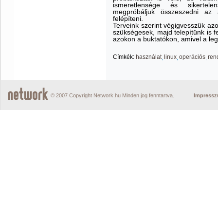
ismeretlensége és sikertele
megpróbáljuk összeszedni az á
felépíteni.
Terveink szerint végigvesszük az
szükségesek, majd telepítünk is 
azokon a buktatókon, amivel a le
Címkék:
használat
linux
operációs
ren
© 2007 Copyright Network.hu Minden jog fenntartva.
Impress