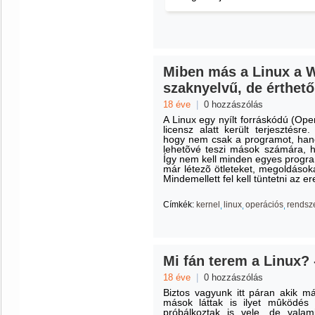
Miben más a Linux a W
szaknyelvű, de érthető 
18 éve
|
0 hozzászólás
A Linux egy nyílt forráskódú (Op
licensz alatt került terjesztésr
hogy nem csak a programot, hanem
lehetõvé teszi mások számára, h
Így nem kell minden egyes program
már létezõ ötleteket, megoldásoka
Mindemellett fel kell tüntetni az e
Címkék:
kernel
linux
operációs
rendsz
Mi fán terem a Linux?
18 éve
|
0 hozzászólás
Biztos vagyunk itt páran akik má
mások láttak is ilyet mûködés
próbálkoztak is vele, de vala