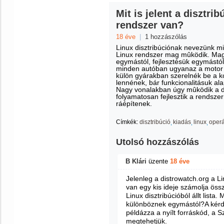
Mit is jelent a disztri
rendszer van?
18 éve
|
1 hozzászólás
Linux disztribúciónak nevezünk m
Linux rendszer mag mûködik. Magu
egymástól, fejlesztésük egymástól 
minden autóban ugyanaz a motor 
külön gyárakban szerelnék be a k
lennének, bár funkcionalitásuk al
Nagy vonalakban úgy mûködik a do
folyamatosan fejlesztik a rendszer
ráépítenek.
Címkék:
disztribúció
kiadás
linux
operá
Utolsó hozzászólás
B Klári
üzente
18 éve
Jelenleg a distrowatch.org a Li
van egy kis ideje számolja öss
Linux disztribúcióból állt lista
különböznek egymástól?A kérdé
példázza a nyílt forráskód, a S
megtehetjük.