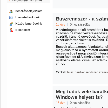
Blogbejegyzései
(320)
Ismerősnek jelölöm
Üzenetet írok neki
Buszrendszer - a szám
Közös ismerőseink
18 éve
|
0 hozzászólás
A számítógép belsõ áramköreit bu
Blokkolom
közösen használt vezetékrendszer
vezérlõ, irányító egységei. Az ad
vezérlõinformációkat is továbbít. 
címbusz, adatbusz
.
Buszok alatt azonos feladatokat el
megvalósítása a nyomtatott áramk
részegységeit megvalósító integrá
al­kat­ré­szeket ül A
címbusz
on ker
eszközök elérési címei, az adatok 
címei.
Címkék:
busz
hardver
rendszer
számít
Meg tudok vele barátk
Windows helyett is?
18 éve
|
0 hozzászólás