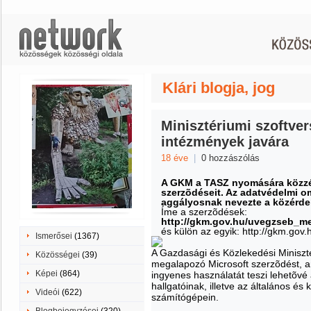
Klári blogja, jog
Minisztériumi szoftver
intézmények javára
18 éve
|
0 hozzászólás
A GKM a TASZ nyomására közzé t
szerzõdéseit. Az adatvédelmi 
aggályosnak nevezte a közérdek
Íme a szerzõdések:
http://gkm.gov.hu/uvegzseb_m
és külön az egyik: http://gkm.g
Ismerősei
(1367)
A Gazdasági és Közlekedési Miniszté
Közösségei
(39)
megalapozó Microsoft szerzõdést, 
Képei
(864)
ingyenes használatát teszi lehetõvé
hallgatóinak, illetve az általános é
Videói
(622)
számítógépein.