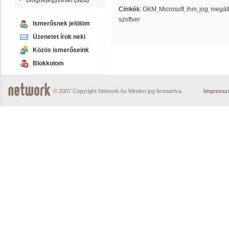
Blogbejegyzései
(320)
Címkék:
GKM
Microsoft
ihm
jog
megál
szoftver
Ismerősnek jelölöm
Üzenetet írok neki
Közös ismerőseink
Blokkolom
© 2007 Copyright Network.hu Minden jog fenntartva.
Impress