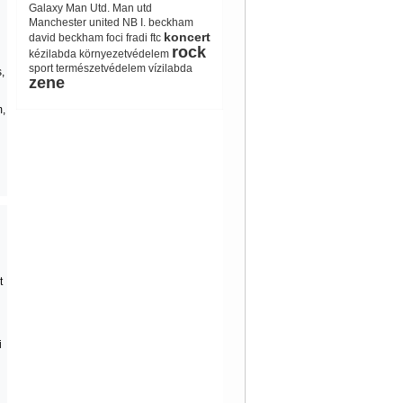
Galaxy
Man Utd.
Man utd
Manchester united
NB I.
beckham
koncert
david beckham
foci
fradi
ftc
rock
kézilabda
környezetvédelem
sport
természetvédelem
vízilabda
,
zene
,
t
i