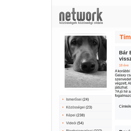
Tím
Bár 
viss
18 éve
A korábbi
Galaxy cs
szenvedet
végzett, A
játszhat.
?A jó hír
fogalmazot
Ismerősei
(24)
Címkék
Közösségei
(23)
Képei
(238)
Videói
(54)