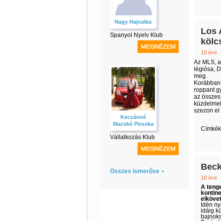
Nagy Hajnalka
Los 
Spanyol Nyelv Klub
kölc
18 éve
Az MLS, a
légiósa, D
meg.
Korábban 
roppant gy
az összesí
küzdelmek
szezon el
Keczánné
Macskó Piroska
Címkék
Vállalkozás Klub
Beck
Összes ismerőse
18 éve
A tenge
kontine
elköve
Idén ny
idáig k
bajnoks