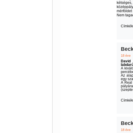
kétséges, 
középpály
mérföldet 
Nem tagad
Címkék
Beck
18 éve
David 
labdar
A kivá
percébe
Az alap
egy sza
A Real 
pályára
(szepte
Címkék
Beck
18 éve