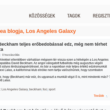
ea blogja, Los Angeles Galaxy
Beckham teljes erőbedobással edz, még nem térhet
za
|
0 hozzászólás
 hírekkel ellentétben várhatóan mégsem tér vissza ezen a hétvégén a Los Angeles
apatába David Beckham. Az angol válogatott futballista még augusztus végén
t súlyos térdszalagsérüléssel, és bár a napokban már teljes értékû edzésmunkát
lexi Lalas, a kaliforninai klub elnöke nem tartja valószínûnek, hogy szombaton
 az, hogy (Beckham) már edz, és ugyanazt a munkát végzi õ is, mint mindenki más? 
t Lalas.
:
Los Angeles Galaxy
beckham
foci
sport
Tovább