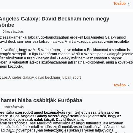
Tovább
Angeles Galaxy: David Beckham nem megy
sönbe
|
0 hozzászólás
z észak-amerikai labdarúgó-bajnokságban érdekelt Los Angeles Galaxy angol
avid Beckham nem lesz kölcsönjátékos. A hírt a középpályás szóvivõje erõsítette
felvetõdött, hogy az MLS szünetében, illetve miután a Beckhammal a soraiban is
engén szereplõ - a liga tizenhárom csapata közül a szerzett pontok alapján jelenl
tett táblázaton a tizedik helyen álló - Galaxy már nem lesz érdekelt a bajnoki
ben, a válogatott játékos szülõhazájában játszhatna kölcsönben, amíg a következ
 nem kezdõdik.
:
Los Angeles Galaxy
david beckham
futball
sport
Tovább
hamet hiába csábítják Európába
|
0 hozzászólás
rentúlra szerzõdött angol középpályás nem térhet vissza télen az öreg
nsre. A Los Angeles Galaxy vezetõi egyértelmûen kijelentették, hogy az
tkezõ öt évben csak náluk játszik David Beckham.
áron szerzõdött a Real Madridtól Amerikába az angol futballista, aki azonban
ülönbözõ sérülések miatt mindössze öt mérkõzésen lépett pályára. Az amerikai
ág (MLS) november 18-án befejezõdik, és sokan szívesen látták volna