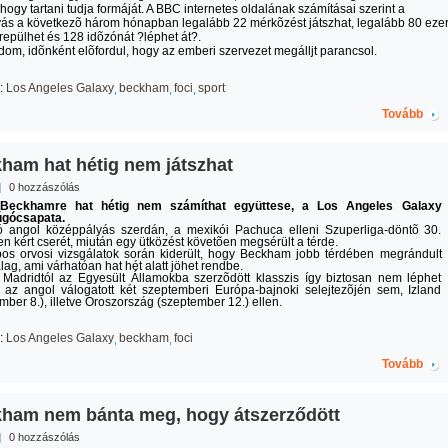
hogy tartani tudja formáját. A BBC internetes oldalának számításai szerint a
ás a következõ három hónapban legalább 22 mérkõzést játszhat, legalább 80 eze
repülhet és 128 idõzónát ?léphet át?.
om, idõnként elõfordul, hogy az emberi szervezet megálljt parancsol.
:
Los Angeles Galaxy
beckham
foci
sport
Tovább
ham hat hétig nem játszhat
|
0 hozzászólás
Beckhamre hat hétig nem számíthat együttese, a Los Angeles Galaxy
úgócsapata.
ló angol középpályás szerdán, a mexikói Pachuca elleni Szuperliga-döntõ 30.
n kért cserét, miután egy ütközést követõen megsérült a térde.
os orvosi vizsgálatok során kiderült, hogy Beckham jobb térdében megrándult
lag, ami várhatóan hat hét alatt jöhet rendbe.
Madridtól az Egyesült Államokba szerzõdött klasszis így biztosan nem léphet
 az angol válogatott két szeptemberi Európa-bajnoki selejtezõjén sem, Izland
mber 8.), illetve Oroszország (szeptember 12.) ellen.
:
Los Angeles Galaxy
beckham
foci
Tovább
ham nem bánta meg, hogy átszerződött
|
0 hozzászólás