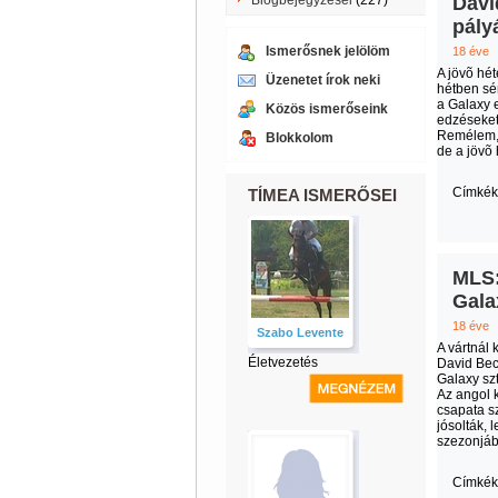
Blogbejegyzései
(227)
Davi
pály
Ismerősnek jelölöm
18 éve
A jövõ hé
Üzenetet írok neki
hétben sér
a Galaxy 
Közös ismerőseink
edzéseket
Remélem, 
Blokkolom
de a jövõ
Címkék
TÍMEA ISMERŐSEI
MLS:
Gala
18 éve
Szabo Levente
A vártnál 
Életvezetés
David Bec
Galaxy szt
Az angol k
csapata s
jósolták, 
szezonjáb
Címkék