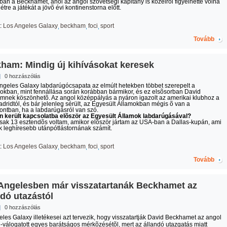
an a Beckhamet, ahol az angol szövetségi kapitány is közelrõl figyelhette volna
étre a játékát a jövõ évi kontinenstorna elõtt.
:
Los Angeles Galaxy
beckham
foci
sport
Tovább
ham: Mindig új kihívásokat keresek
|
0 hozzászólás
ngeles Galaxy labdarúgócsapata az elmúlt hetekben többet szerepelt a
okban, mint fennállása során korábban bármikor, és ez elsõsorban David
nek köszönhetõ. Az angol középpályás a nyáron igazolt az amerikai klubhoz a
dridtól, és bár jelenleg sérült, az Egyesült Államokban mégis õ van a
ntban, ha a labdarúgásról van szó.
 került kapcsolatba elõször az Egyesült Államok labdarúgásával?
sak 13 esztendõs voltam, amikor elõször jártam az USA-ban a Dallas-kupán, ami
k leghíresebb utánpótlástornának számít.
:
Los Angeles Galaxy
beckham
foci
sport
Tovább
Angelesben már visszatartanák Beckhamet az
ndó utazástól
|
0 hozzászólás
les Galaxy illetékesei azt tervezik, hogy visszatartják David Beckhamet az angol
-válogatott egyes barátságos mérkõzésétõl, mert az állandó utazgatás miatt