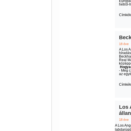
Európáb
hétrõl-h
Címkék
Beck
18 éve
A Los A
híradás
Beckham
Real Ma
középpo
Hogyan
- Még c
az egyi
Címkék
Los 
álla
18 éve
A Los Ange
labdarúgó