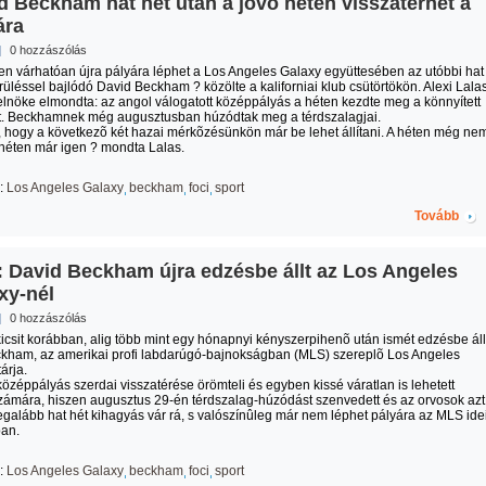
d Beckham hat hét után a jövő héten visszatérhet a
ára
|
0 hozzászólás
ten várhatóan újra pályára léphet a Los Angeles Galaxy együttesében az utóbbi hat
üléssel bajlódó David Beckham ? közölte a kaliforniai klub csütörtökön. Alexi Lalas
elnöke elmondta: az angol válogatott középpályás a héten kezdte meg a könnyített
. Beckhamnek még augusztusban húzódtak meg a térdszalagjai.
hogy a következõ két hazai mérkõzésünkön már be lehet állítani. A héten még nem
 héten már igen ? mondta Lalas.
:
Los Angeles Galaxy
beckham
foci
sport
Tovább
 David Beckham újra edzésbe állt az Los Angeles
xy-nél
|
0 hozzászólás
kicsit korábban, alig több mint egy hónapnyi kényszerpihenõ után ismét edzésbe áll
kham, az amerikai profi labdarúgó-bajnokságban (MLS) szereplõ Los Angeles
árja.
özéppályás szerdai visszatérése örömteli és egyben kissé váratlan is lehetett
zámára, hiszen augusztus 29-én térdszalag-húzódást szenvedett és az orvosok azt
legalább hat hét kihagyás vár rá, s valószínûleg már nem léphet pályára az MLS ide
an.
:
Los Angeles Galaxy
beckham
foci
sport