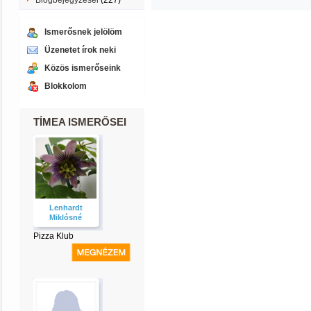
Blogbejegyzései
(227)
Ismerősnek jelölöm
Üzenetet írok neki
Közös ismerőseink
Blokkolom
TÍMEA ISMERŐSEI
Lenhardt
Miklósné
Pizza Klub