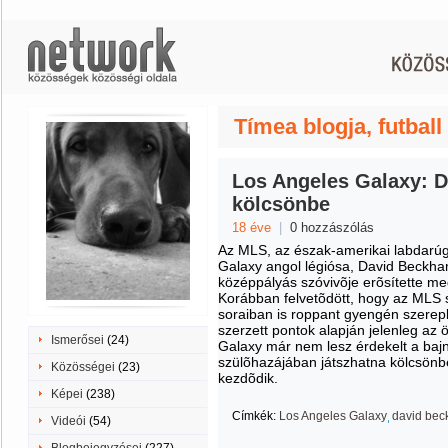
Tímea blogja, futball
Los Angeles Galaxy:
kölcsönbe
18 éve
|
0 hozzászólás
Az MLS, az észak-amerikai labdarú
Galaxy angol légiósa, David Beckham
középpályás szóvivõje erõsítette me
Korábban felvetõdött, hogy az MLS 
soraiban is roppant gyengén szerepl
szerzett pontok alapján jelenleg az ö
Ismerősei
(24)
Galaxy már nem lesz érdekelt a bajn
szülõhazájában játszhatna kölcsönb
Közösségei
(23)
kezdõdik.
Képei
(238)
Címkék:
Los Angeles Galaxy
david be
Videói
(54)