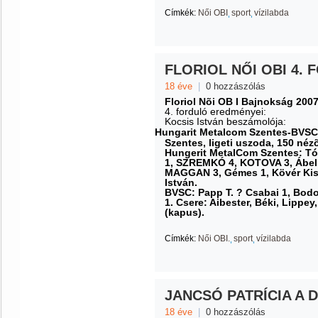
Címkék:
Női OBI
sport
vízilabda
FLORIOL NŐI OBI 4.
18 éve
|
0 hozzászólás
Floriol Nõi OB I Bajnokság 200
4. forduló eredményei:
Kocsis István beszámolója:
Hungarit Metalcom Szentes-BVSC
Szentes, ligeti uszoda, 150 néz
Hungerit MetalCom Szentes: Tót
1, SZREMKÓ 4, KOTOVA 3, Ábel 1
MAGGAN 3, Gémes 1, Kövér Kis,
István.
BVSC: Papp T. ? Csabai 1, Bodo
1. Csere: Aibester, Béki, Lippey
(kapus).
Címkék:
Női OBI.
sport
vízilabda
JANCSÓ PATRÍCIA A 
18 éve
|
0 hozzászólás