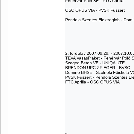
Fehérvár Póló SE - FTC Aprilia
OSC OPUS VIA - PVSK Füszért
Pendola Szentes Elektroglob - Dom
2. forduló / 2007.09.29. - 2007.10.
TEVA VasasPlaket - Fehérvár Póló
Szeged Beton VE - UNIQA UTE
BRENDON UPC ZF EGER - BVSC
Domino BHSE - Szolnoki Fõiskola
PVSK Füszért - Pendola Szentes El
FTC Aprilia - OSC OPUS VIA