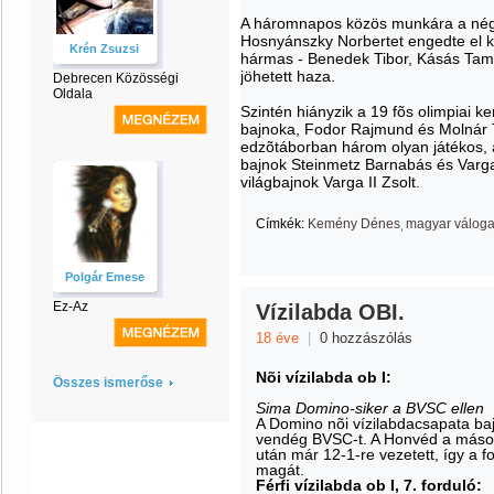
A háromnapos közös munkára a négy
Hosnyánszky Norbertet engedte el kl
Krén Zsuzsi
hármas - Benedek Tibor, Kásás Tam
jöhetett haza.
Debrecen Közösségi
Oldala
Szintén hiányzik a 19 fõs olimpiai k
bajnoka, Fodor Rajmund és Molnár 
edzõtáborban három olyan játékos, a
bajnok Steinmetz Barnabás és Varga
világbajnok Varga II Zsolt.
Címkék:
Kemény Dénes
magyar válogat
Polgár Emese
Ez-Az
Vízilabda OBI.
18 éve
|
0 hozzászólás
Nõi vízilabda ob I:
Összes ismerőse
Sima Domino-siker a BVSC ellen
A Domino nõi vízilabdacsapata ba
vendég BVSC-t. A Honvéd a másodi
után már 12-1-re vezetett, így a f
magát.
Férfi vízilabda ob I, 7. forduló: