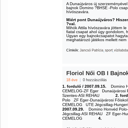
A Dunaújváros új szerzeményével J
bajnok Domino ?BHSE -Polo csapa
hívószavára.
Miért pont Dunaújváros? Hiszen
?val.
Mihók Attila hívószavára jöttem l
fiatal csapat ahol úgy gondolom, 
Ugyan egy bajnokcsapatot hagytam
meghatározó játékos mellett nem 
Címkék:
Jancsó Patrícia
sport
vízilabda
Floriol Női OB I Bajno
18 éve
|
0 hozzászólás
1. forduló / 2007.09.15.
Domino H
CEMELOG
-
ZF Eger
Dunaújvárosi 
Szentes
-
ASI REHAU
2. for
Polo
ZF Eger
-
Dunaújvárosi Fõisko
CEMELOG
UTE Jégcsillag
-
Hunger
2007.09.29.
Domino Honvéd Polo
Jégcsillag
-
ASI REHAU
ZF Eger
-
Hu
CEMELOG
4.