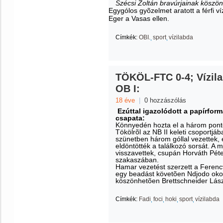
Szécsi Zoltán bravúrjainak köszö
Egygólos gyõzelmet aratott a férfi v
Eger a Vasas ellen.
Címkék:
OBI.
sport
vízilabda
TÖKÖL-FTC 0-4; Vízilab
OB I:
18 éve
|
0 hozzászólás
Ezúttal igazolódott a papírform
csapata:
Könnyedén hozta el a három pont
Tökölrõl az NB II keleti csoportjá
szünetben három góllal vezettek, 
eldöntötték a találkozó sorsát. A
visszavettek, csupán Horváth Pét
szakaszában.
Hamar vezetést szerzett a Ferencvá
egy beadást követõen Ndjodo oko
köszönhetõen Brettschneider Lászl
Címkék:
Fadi
foci
hoki
sport
vízilabda