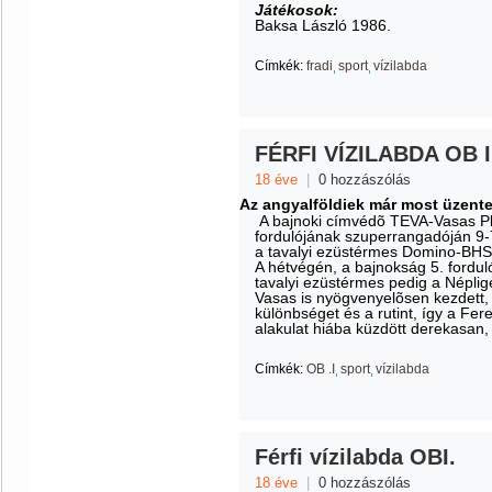
Játékosok:
Baksa László 1986.
Címkék:
fradi
sport
vízilabda
FÉRFI VÍZILABDA OB I 
18 éve
|
0 hozzászólás
Az angyalföldiek már most üzente
A bajnoki címvédõ TEVA-Vasas Pla
fordulójának szuperrangadóján 9-
a tavalyi ezüstérmes Domino-BHS
A hétvégén, a bajnokság 5. fordul
tavalyi ezüstérmes pedig a Népli
Vasas is nyögvenyelõsen kezdett, 
különbséget és a rutint, így a Fere
alakulat hiába küzdött derekasan, 
Címkék:
OB .I
sport
vízilabda
Férfi vízilabda OBI.
18 éve
|
0 hozzászólás