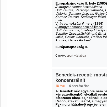
Európabajnokság II. hely (1985)
/
A magyar csapat összeállítása:
Huff Zsuzsa, Várkonyi Gabriella, 
Viktória, Schaffer Zsuzsa, Gallov 
Kertész Zsuzsa, Sedlmayer Ildikó, 
Éva/
Világbajnokság V. hely (1986)
/
A magyar csapat összeállítása:
Huff Zsuzsanna, Szalkay Orsolya 
Schaffer Zsuzsa,Schillingné Ernst
Ildikó, Gallov Gabriella, Raffael I
Andrea, Dénes Andrea/
Európabajnokság II.
Címkék:
sport
vízilabda
Benedek-recept: mosta
koncentrálni!
18 éve
|
0 hozzászólás
A Benedek név egyelõre nem hat
kényszerûségbõl elvállalt cent
kétszeres olasz bajnoknak is so
Recco játékstílusáról, a magyar
Pekingig hátralévõ egy év jele