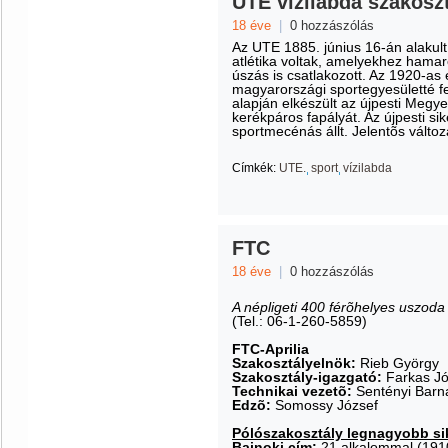
UTE vízilabda szakosz
18 éve
|
0 hozzászólás
Az UTE 1885. június 16-án alakult.
atlétika voltak, amelyekhez hama
úszás is csatlakozott. Az 1920-as
magyarországi sportegyesületté fe
alapján elkészült az újpesti Megyer
kerékpáros fapályát. Az újpesti si
sportmecénás állt. Jelentõs válto
Címkék:
UTE.
sport
vízilabda
FTC
18 éve
|
0 hozzászólás
A népligeti 400 férõhelyes uszoda
(Tel.: 06-1-260-5859)
FTC-Aprilia
Szakosztályelnök:
Rieb György
Szakosztály-igazgató:
Farkas Jó
Technikai vezetõ:
Sentényi Barn
Edzõ:
Somossy József
Pólószakosztály legnagyobb sik
Bajnoki cím:
21 alkalommal (1910