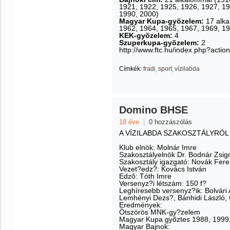
1921, 1922, 1925, 1926, 1927, 19
1990, 2000)
Magyar Kupa-gyõzelem:
17 alka
1962, 1964, 1965, 1967, 1969, 19
KEK-gyõzelem:
4
Szuperkupa-gyõzelem:
2
http://www.ftc.hu/index.php?act
Címkék:
fradi
sport
vízilabda
Domino BHSE
18 éve
|
0 hozzászólás
A VÍZILABDA SZAKOSZTÁLYRÓL
Klub elnök: Molnár Imre
Szakosztályelnök Dr. Bodnár Zsi
Szakosztály igazgató: Novák Fer
Vezet?edz?: Kovács István
Edzõ: Tóth Imre
Versenyz?i létszám: 150 f?
Leghíresebb versenyz?ik: Bolvári A
Lemhényi Dezs?, Bánhidi László, 
Eredmények:
Ötszörös MNK-gy?zelem
Magyar Kupa gyõztes 1988, 1999
Magyar Bajnok: