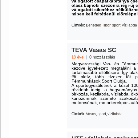
válogatott csapatkapitánya cs
olasz bajnoki szezonra régi-új 
válogatott sikeréhez nélkülözhet
miben kell feltétlenül elõrelépn
Címkék:
Benedek Tibor
sport
vízilabda
TEVA Vasas SC
18 éve
|
0 hozzászólás
Magyarországi Vas- és Fémmun
kezdve igyekezett megtalálni a
tartalmasabb eltöltésére. Így al
fõt aktív, több tízezer fõt 
Fémmunkások Sport Clubja.
A sportegyesületnek a közel 100
rövidebb ideig, a hagyományos s
birkózás, kézilabda, vízilabda, ökö
kuriózumnak számító szakosztá
motorcsónak, motorkerékpár-autó
Címkék:
Vasas
sport
vízilabda