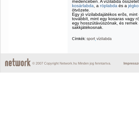
medencében. A vízilabda összetett
kosárlabda
, a
röplabda
és a
jégko
ötvözete.
Egy jó vízilabdajátékos erõs, min
továbbít, mint egy kosaras vagy r
egy hosszútávúszónak, és remek a
sakkjátékosnak.
Címkék:
sport
vízilabda
© 2007 Copyright Network.hu Minden jog fenntartva.
Impress