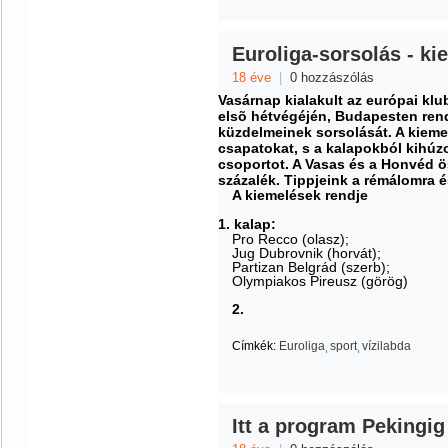
Euroliga-sorsolás - k
18 éve
|
0 hozzászólás
Vasárnap kialakult az európai kl
elsõ hétvégéjén, Budapesten rend
küzdelmeinek sorsolását. A kieme
csapatokat, s a kalapokból kihúz
csoportot. A Vasas és a Honvéd 
százalék. Tippjeink a rémálomra é
A kiemelések rendje
1. kalap:
Pro Recco (olasz);
Jug Dubrovnik (horvát);
Partizan Belgrád (szerb);
Olympiakos Pireusz (görög)
2.
Címkék:
Euroliga
sport
vízilabda
Itt a program Pekingig