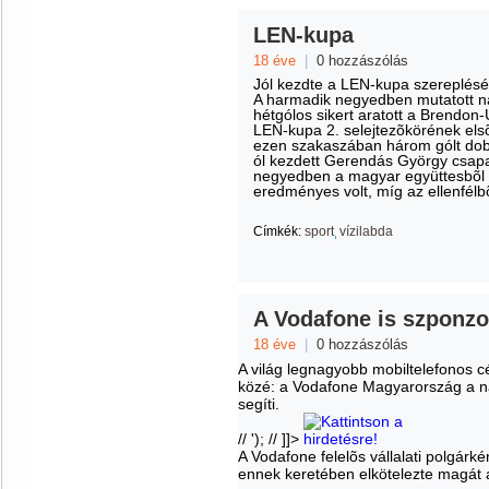
LEN-kupa
18 éve
|
0 hozzászólás
Jól kezdte a LEN-kupa szereplés
A harmadik negyedben mutatott n
hétgólos sikert aratott a Brendon
LEN-kupa 2. selejtezõkörének els
ezen szakaszában három gólt dob
ól kezdett Gerendás György csapata
negyedben a magyar együttesbõl B
eredményes volt, míg az ellenfélbõ
Címkék:
sport
vízilabda
A Vodafone is szponzo
18 éve
|
0 hozzászólás
A világ legnagyobb mobiltelefonos c
közé: a Vodafone Magyarország a nag
segíti.
// '); // ]]>
A Vodafone felelõs vállalati polgárké
ennek keretében elkötelezte magát 