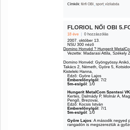
Címkék:
férfi OBI.
sport
vízilabda
FLORIOL NŐI OBI 5.
18 éve
|
0 hozzászólás
2007. október 13.
NSU 300 nézõ
Domino Honvéd ? Hungerit MetalCom 
Vezette: Madarasi Attila, Székely Z
Domino Honvéd
: Gyöngyössy Anikó,
Takács 2, Németh,
Györe 5
, Kotsid
Kisteleki Hanna,
Edzõ: Györe Lajos
Emberelõny/gól
: 7/2
5m-es/gól
: 1/0
Hungerit MetalCom Szentesi VK
Kertes, Dalmády P, Molnár A, Ma
Pengõ, Brezovai,
Edzõ: Kocsis István
Emberelõny/gól
: 7/1
5m-es/gól
: 1/0
Györe Lajos
: A második negyed 
rangadón is megszereztük a gyõz