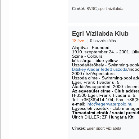
Címkék:
BVSC
sport
vízilabda
Egri Vízilabda Klub
18 éve
|
0 hozzászólás
Alapítva - Founded:
1910. szeptember 24. - 2001. júli
Színe - Colours:
kék-sárga - blue-yellow
Uszoda/férõhely - Swimming-pool/
Bitskey Aladár fedett uszoda
/indo
2000 nézõ/spectators.
Uszoda címe - Swimming-pool ad
Eger, Frank Tivadar u. 5.
Átadás/inaugurated: 2000. decem
Az egyesület címe - Club addre
H-3300 Eger, Frank Tivadar u. 5.
Tel.: +36(36)414-104, Fax.: +36(
e-mail:
info@egerwaterpolo.hu
Egyesületi vezetõk - club manage
Társadalmi elnök / social presi
Ulrich DILLER; ZF Hungária Kft.
Címkék:
Eger
sport
vízilabda