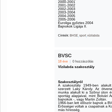
2000-2001
2001-2002
2002-2003
2003-2004
2004-2005
2005-2006
Euroliga gyõztes 2004
Bajnokok Ligája II.
Címkék:
BHSE
sport
vízilabda
BVSC
18 éve
|
0 hozzászólás
Vízilabda szakosztály
Szakosztályról
A szakosztály 1949-ben alakul
szerzett Laky Károly. Az ötven
munka alakult ki a Szõnyi úton é
sportág alapjaival, mint Bolvári 
bajnokok -, vagy Martin Zoltán.
1966-ban lett elõször bajnok a B
Erõsségei voltak a csapatnak a Ko
más híresség.