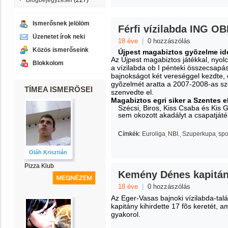
Blogbejegyzései
(227)
Ismerősnek jelölöm
Férfi vízilabda ING OB
Üzenetet írok neki
18 éve
|
0 hozzászólás
Közös ismerőseink
Újpest magabiztos gyõzelme i
Az Újpest magabiztos játékkal, nyol
Blokkolom
a vízilabda ob I pénteki összecsapá
bajnokságot két vereséggel kezdte, 
gyõzelmét aratta a 2007-2008-as sz
TÍMEA ISMERŐSEI
szenvedte el.
Magabiztos egri siker a Szentes e
Szécsi, Biros, Kiss Csaba és Kis 
sem okozott akadályt a csapatját
Címkék:
Euroliga
NBI.
Szuperkupa
spo
Oláh Krisztián
Pizza Klub
Kemény Dénes kapitány
18 éve
|
0 hozzászólás
Az Eger-Vasas bajnoki vízilabda-ta
kapitány kihirdette 17 fõs keretét, 
gyakorol.