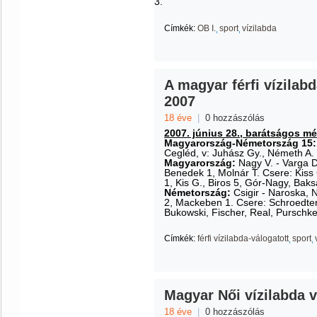
3.
Címkék:
OB I.
sport
vízilabda
A magyar férfi vízilab
2007
18 éve
|
0 hozzászólás
2007. június 28., barátságos m
Magyarország-Németország 15:11 
Cegléd, v: Juhász Gy., Németh A.
Magyarország:
Nagy V. - Varga D
Benedek 1, Molnár T. Csere: Kiss
1, Kis G., Biros 5, Gór-Nagy, Ba
Németország:
Csigir - Naroska, 
2, Mackeben 1. Csere: Schroedter,
Bukowski, Fischer, Real, Purschke
Címkék:
férfi vízilabda-válogatott
sport
Magyar Női vízilabda 
18 éve
|
0 hozzászólás