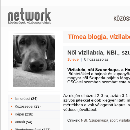
Tímea blogja, vízila
Női vízilabda, NBI., s
18 éve
|
0 hozzászólás
Vízilabda, nõi Szuperkupa: a H
Büntetõkkel a bajnok és kupagyõz
magyar nõi Szuperkupáját a Magy
OSC-vel szemben szombat este a 
Az elején elhúzott 2-0-ra, aztán 3
Ismerősei
(24)
szívós játékkal elõbb kiegyenlített, 
mértékben a volt válogatott kapus, a
Közösségei
(23)
védései jóvoltából.
Képei
(238)
Címkék:
NBI.
Szuperkupa
sport
vízila
Videói
(54)