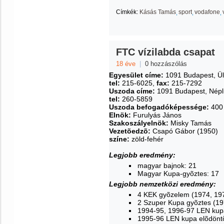
Címkék:
Kásás Tamás
sport
vodafone
FTC vízilabda csapat
18 éve
|
0 hozzászólás
Egyesület címe:
1091 Budapest, Üll
tel:
215-6025,
fax:
215-7292
Uszoda címe:
1091 Budapest, Népl
tel:
260-5859
Uszoda befogadóképessége:
400 
Elnök:
Furulyás János
Szakoszályelnök:
Misky Tamás
Vezetõedzõ:
Csapó Gábor (1950)
színe:
zöld-fehér
Legjobb eredmény:
magyar bajnok: 21
Magyar Kupa-gyõztes: 17
Legjobb nemzetközi eredmény:
4 KEK gyõzelem (1974, 19
2 Szuper Kupa gyõztes (19
1994-95, 1996-97 LEN kup
1995-96 LEN kupa elõdönt