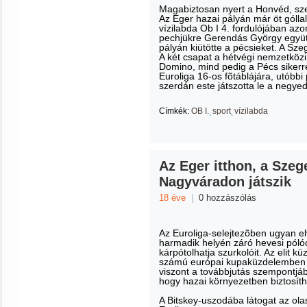
Magabiztosan nyert a Honvéd, sze
Az Eger hazai pályán már öt góllal 
vízilabda Ob I 4. fordulójában azo
pechjükre Gerendás György együtte
pályán kiütötte a pécsieket. A Sz
A két csapat a hétvégi nemzetközi
Domino, mind pedig a Pécs sikerrel
Euroliga 16-os fõtáblájára, utóbb
szerdán este játszotta le a negye
Címkék:
OB I.
sport
vízilabda
Az Eger itthon, a Szeg
Nagyváradon játszik
18 éve
|
0 hozzászólás
Az Euroliga-selejtezõben ugyan elv
harmadik helyén záró hevesi pól
kárpótolhatja szurkolóit. Az elit 
számú európai kupaküzdelemben 
viszont a továbbjutás szempontjá
hogy hazai környezetben biztosítha
A Bitskey-uszodába látogat az ol