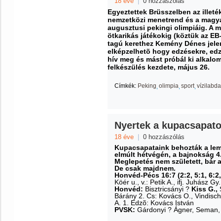
18 éve
|
0 hozzászólás
Egyeztettek Brüsszelben az illeté
nemzetközi menetrend és a magya
augusztusi pekingi olimpiáig. A 
ötkarikás játékokig (köztük az EB
tagú kerethez Kemény Dénes jele
elképzelhetõ hogy edzésekre, edz
hív meg és mást próbál ki alkalom
felkészülés kezdete, május 26.
Címkék:
Peking
olimpia
sport
vízilabda
Nyertek a kupacsapat
18 éve
|
0 hozzászólás
Kupacsapataink behozták a lema
elmúlt hétvégén, a bajnokság 4
Meglepetés nem született, bár
De csak majdnem.
Honvéd-Pécs 16:7 (2:2, 5:1, 6:2,
Köér u., v.: Petik A., ifj. Juhász Gy.
Honvéd:
Bisztricsányi ?
Kiss G.,
Bárány 2. Cs: Kovács O., Vindisc
A. 1. Edzõ: Kovács István
PVSK:
Gárdonyi ? Ágner, Seman, 