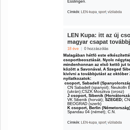
Esslingen.
Címkék:
LEN-kupa
sport
vízilabda
LEN Kupa: itt az új cs
magyar csapat továbbj
18 éve
|
0 hozzászólás
Malagában hétfõ este elkészítet
csoportbeosztását. Nyolc négyta
mindenhonnan az elsõ kettõ jut to
között a Savonával. A Szeged Si
kivívni a továbbjutást az október 2
nyilatkozatok:
csoport, Sabadell (Spanyolorszá
CN Sabadell (spanyol); Neukolln B
(ukrán);CSZK Moszkva (orosz)
J csoport, Sibenik (Horvátorszá
VK Sibenik (horvát);
SZEGED;
CN 
BEOGRAD (szerb)
K csoport, Berlin (Németország
Spandau 04 (német); C.N.
Címkék:
LEN-kupa
sport
vízilabda