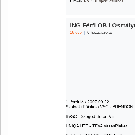
Címkék:
Női OBI.
sport
vízilabda
ING Férfi OB I Osztály
18 éve
|
0 hozzászólás
1. forduló / 2007.09.22.
Szolnoki Fõiskola VSC - BRENDO
BVSC - Szeged Beton VE
UNIQA UTE - TEVA VasasPlaket