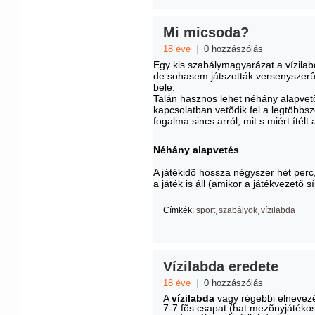
Mi micsoda?
18 éve
|
0 hozzászólás
Egy kis szabálymagyarázat a vízilab
de sohasem játszották versenyszer
bele.
Talán hasznos lehet néhány alapvetõ
kapcsolatban vetõdik fel a legtöbbs
fogalma sincs arról, mit s miért ítélt 
Néhány alapvetés
A játékidõ hossza négyszer hét perc,
a játék is áll (amikor a játékvezetõ s
Címkék:
sport
szabályok
vízilabda
Vízilabda eredete
18 éve
|
0 hozzászólás
A
vízilabda
vagy régebbi elnevez
7-7 fõs csapat (hat mezõnyjátéko