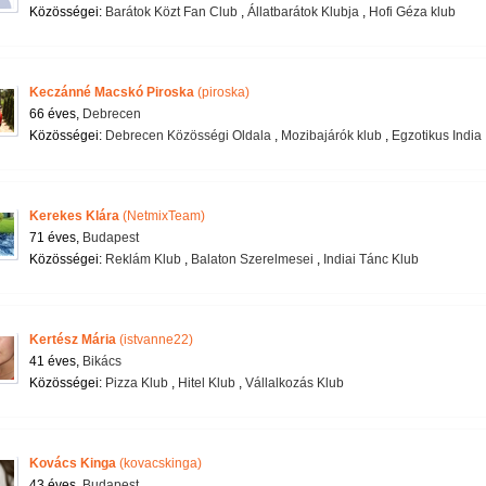
Közösségei:
Barátok Közt Fan Club
,
Állatbarátok Klubja
,
Hofi Géza klub
Keczánné Macskó Piroska
(piroska)
66 éves,
Debrecen
Közösségei:
Debrecen Közösségi Oldala
,
Mozibajárók klub
,
Egzotikus India
Kerekes Klára
(NetmixTeam)
71 éves,
Budapest
Közösségei:
Reklám Klub
,
Balaton Szerelmesei
,
Indiai Tánc Klub
Kertész Mária
(istvanne22)
41 éves,
Bikács
Közösségei:
Pizza Klub
,
Hitel Klub
,
Vállalkozás Klub
Kovács Kinga
(kovacskinga)
43 éves,
Budapest