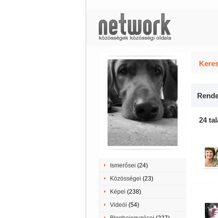
Keres
Rende
24 tal
Ismerősei
(24)
Közösségei
(23)
Képei
(238)
Videói
(54)