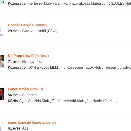
Közösségei:
Kertészet klub- valamikor a szórakozás klubja volt.
,
SZÜLÉS klu
Bodnár Gergő
(Gerinho)
29 éves,
Gávavencsellő (Gáva)
Dr. Papp László
(Heliosz)
71 éves,
Nyíregyháza
Közösségei:
DXN a kávés MLM
,
hi5.Közösségi Tagok klub
,
Térségi logisztik
Fodor Mihály
(Misi70)
56 éves,
Budapest
Közösségei:
Ausztria Klub
,
Természetvédő Klub
,
Jazzkedvelők Klubja
janes jánosné
(janesjanosne)
61 éves,
Ács