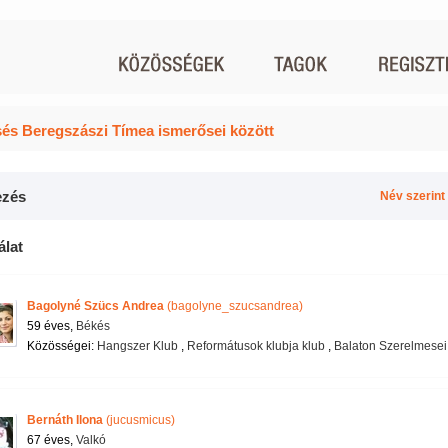
és Beregszászi Tímea ismerősei között
zés
Név szerint
álat
Bagolyné Szücs Andrea
(bagolyne_szucsandrea)
59 éves,
Békés
Közösségei:
Hangszer Klub
,
Reformátusok klubja klub
,
Balaton Szerelmesei
Bernáth Ilona
(jucusmicus)
67 éves,
Valkó