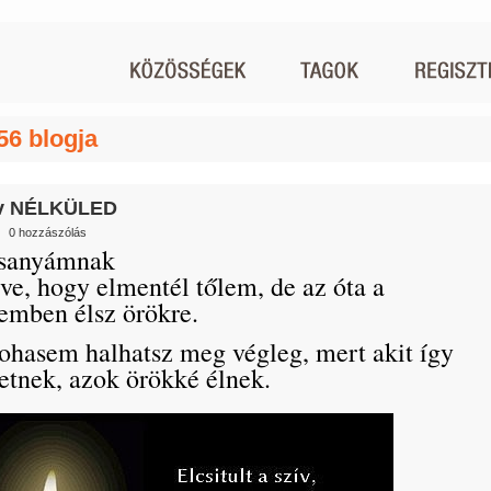
56 blogja
év NÉLKÜLED
|
0 hozzászólás
sanyámnak
ve, hogy elmentél tőlem, de az óta a
emben élsz örökre.
ohasem halhatsz meg végleg, mert akit így
etnek, azok örökké élnek.