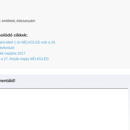
:
emlékek
édesanyám
olódó cikkek:
nt eltelt 1 év NÉLKÜLED már a 26.
évforduló
ák napjára 2017
 a 27. Anyák napja NÉLKÜLED
entáld!