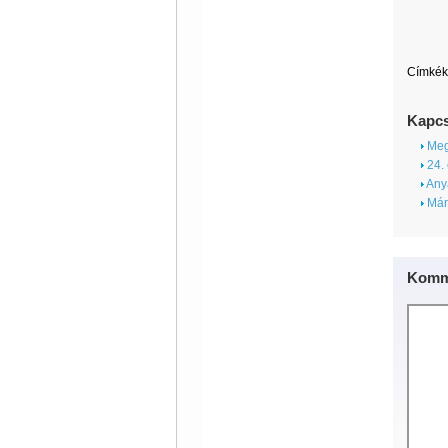
Címkék
Kapcs
Megi
24. 
Any
Már
Komm