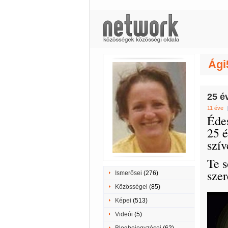
Ági
25 
11 éve
Éde
25 é
szív
Te s
szer
Ismerősei
(276)
Közösségei
(85)
Képei
(513)
Videói
(5)