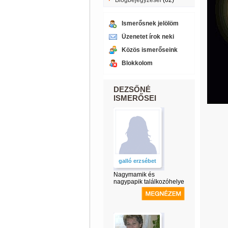
Blogbejegyzései
(62)
Ismerősnek jelölöm
Üzenetet írok neki
Közös ismerőseink
Blokkolom
DEZSŐNÉ
ISMERŐSEI
galló erzsébet
Nagymamik és
nagypapik találkozóhelye