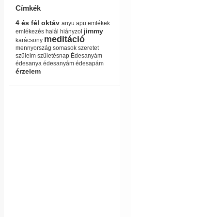
Címkék
4 és fél oktáv
anyu
apu
emlékek
jimmy
emlékezés
halál
hiányzol
meditáció
karácsony
mennyország
somasok
szeretet
szüleim
születésnap
Édesanyám
édesanya
édesanyám
édesapám
érzelem