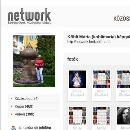
Köbli Mária (koblimaria) képgal
http://network.hu/koblimaria
fotók
Koncz
Koncz
Konc
Zsuzsa 3
Zsuzsa 2
Zsuzsa
Közösségei
(4)
Képei
(469)
Videói
(390)
Ismerősnek jelölöm
Koncz
Koncz
Konc