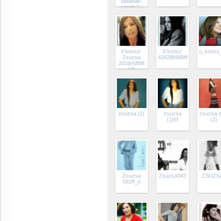
dalainak-
címét-2.-
rész
0 koncz-
0 koncz
o_koncz
Zsuzsa
4342BNMMMMelen
201tjv6898
(2)
zsuzsa (1)
zsuzsa
zsuzsa 
(1)6f
(2)
Zsuzsa
Zsuzsa343
ZSUZS
6828_n