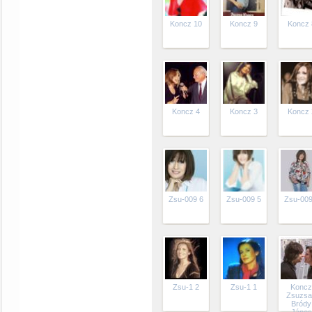
Koncz 10
Koncz 9
Koncz 
Koncz 4
Koncz 3
Koncz 
Zsu-009 6
Zsu-009 5
Zsu-009
Zsu-1 2
Zsu-1 1
Konc
Zsuzsa
Bródy