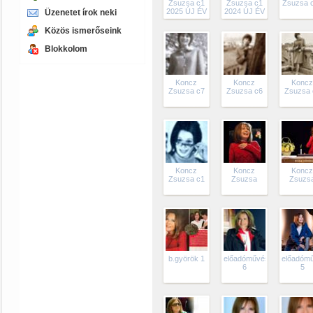
Zsuzsa c1
Zsuzsa c1
Zsuzsa 
2025 ÚJ ÉV
2024 ÚJ ÉV
Üzenetet írok neki
Közös ismerőseink
Blokkolom
Koncz
Koncz
Konc
Zsuzsa c7
Zsuzsa c6
Zsuzsa 
Koncz
Koncz
Konc
Zsuzsa c1
Zsuzsa
Zsuzs
b.györök 1
előadóművész
előadóm
6
5