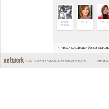
János
Koncz
KZs - 2 10
KZs - 2
Zsuzsa
VISSZA KOBLIMARIA ÖSSZES KÉPGA
© 2007 Copyright Network.hu Minden jog fenntartva.
Impress