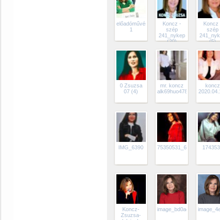
előadóművész
Koncz -
Koncz 
1
szép
szép
241_nykep
241_nyk
(20)
(5)
0 Zsuzsa
mr. koncz
koncz
07 (4)
alk69huo4789hol
2020.04.
IMG_6390
75350531_644178615659
174353
Koncz-
image_bd0acd19caa75daf
image_4
Zsuzsa-