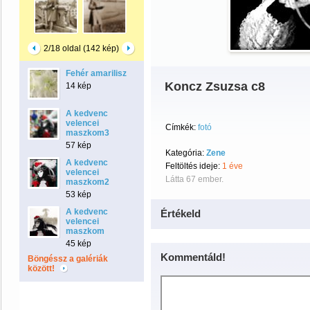
2/18 oldal (142 kép)
Fehér amarilisz
Koncz Zsuzsa c8
14 kép
A kedvenc
velencei
Címkék:
fotó
maszkom3
57 kép
Kategória:
Zene
A kedvenc
Feltöltés ideje:
1 éve
velencei
Látta 67 ember.
maszkom2
53 kép
A kedvenc
Értékeld
velencei
maszkom
45 kép
Kommentáld!
Böngéssz a galériák
között!