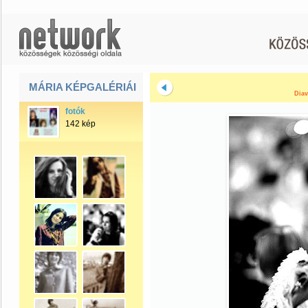
MÁRIA KÉPGALÉRIÁI
Diav
fotók
142 kép