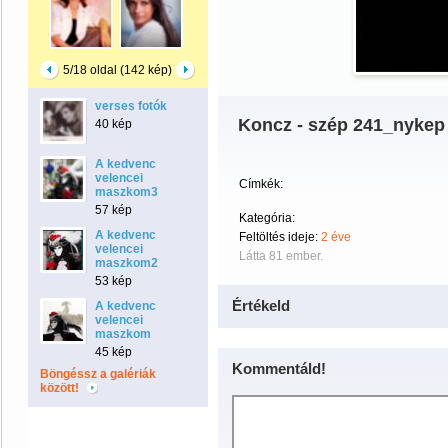
5/18 oldal (142 kép)
verses fotók
Koncz - szép 241_nykep 
40 kép
A kedvenc
velencei
Címkék:
maszkom3
57 kép
Kategória:
A kedvenc
Feltöltés ideje:
2 éve
velencei
Látta 81 ember.
maszkom2
53 kép
Értékeld
A kedvenc
velencei
maszkom
45 kép
Kommentáld!
Böngéssz a galériák
között!