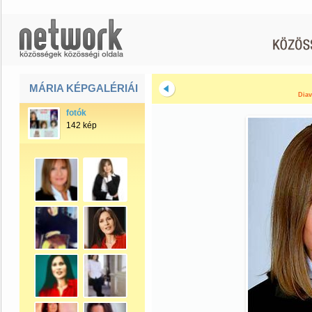
MÁRIA KÉPGALÉRIÁI
Diav
fotók
142 kép