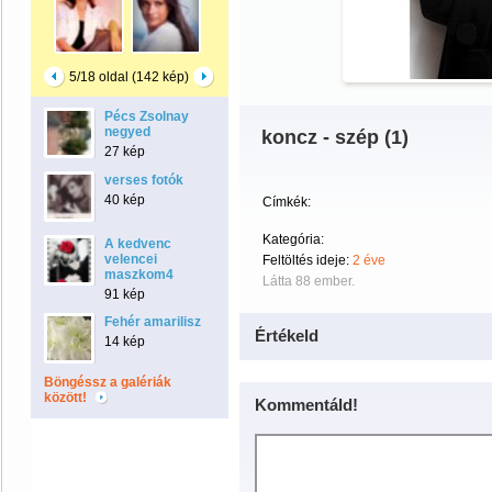
5/18 oldal (142 kép)
Pécs Zsolnay
negyed
koncz - szép (1)
27 kép
verses fotók
40 kép
Címkék:
Kategória:
A kedvenc
velencei
Feltöltés ideje:
2 éve
maszkom4
Látta 88 ember.
91 kép
Fehér amarilisz
Értékeld
14 kép
Böngéssz a galériák
között!
Kommentáld!