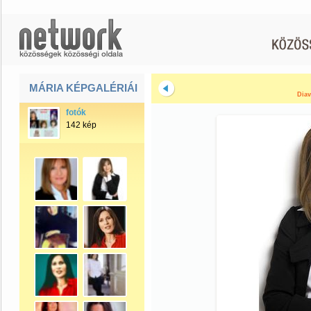
MÁRIA KÉPGALÉRIÁI
Diav
fotók
142 kép