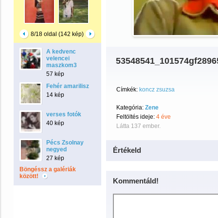
8/18 oldal (142 kép)
A kedvenc
velencei
53548541_101574gf2896
maszkom3
57 kép
Fehér amarilisz
Címkék:
koncz zsuzsa
14 kép
Kategória:
Zene
verses fotók
Feltöltés ideje:
4 éve
40 kép
Látta 137 ember.
Pécs Zsolnay
negyed
Értékeld
27 kép
Böngéssz a galériák
között!
Kommentáld!