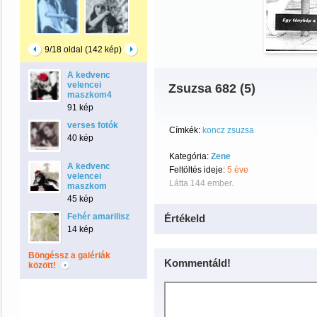
9/18 oldal (142 kép)
A kedvenc
velencei
Zsuzsa 682 (5)
maszkom4
91 kép
verses fotók
Címkék:
koncz zsuzsa
40 kép
Kategória:
Zene
A kedvenc
Feltöltés ideje:
5 éve
velencei
Látta 144 ember.
maszkom
45 kép
Fehér amarilisz
Értékeld
14 kép
Böngéssz a galériák
Kommentáld!
között!