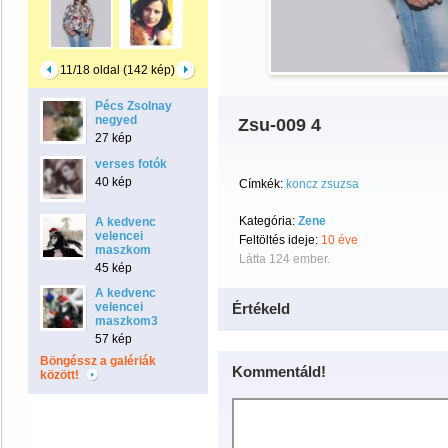
11/18 oldal (142 kép)
Pécs Zsolnay
negyed
Zsu-009 4
27 kép
verses fotók
40 kép
Címkék:
koncz zsuzsa
Kategória:
Zene
A kedvenc
velencei
Feltöltés ideje:
10 éve
maszkom
Látta 124 ember.
45 kép
A kedvenc
velencei
Értékeld
maszkom3
57 kép
Böngéssz a galériák
Kommentáld!
között!