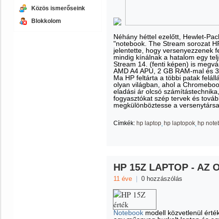
Közös ismerőseink
Blokkolom
Néhány héttel ezelőtt, Hewlet-Pac
"notebook. The Stream sorozat HP
jelentette, hogy versenyezzenek f
mindig kínálnak a hatalom egy tel
Stream 14. (fenti képen) is megvá
AMD A4 APU, 2 GB RAM-mal és 3
Ma HP feltárta a többi patak felállá
olyan világban, ahol a Chromebo
eladási ár olcsó számítástechnik
fogyasztókat szép tervek és tová
megkülönböztesse a versenytársak
Címkék:
hp laptop
hp laptopok
hp note
HP 15Z LAPTOP - AZ
11 éve
|
0 hozzászólás
Notebook
modell közvetlenül érték