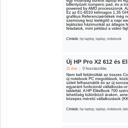
egy műanyag burkolt laptop és egy 
billentyűzet numperic pad, és a 
powered by AMD processzorok. Az 
Ez az E1-6010 kétmagos 1,35 GHz
grafikus.Referenciaértékek még ne
szemüveg lesz kielégítő a napi w
lejátszási házimunkát az átlagos 
feladatok, mint például a videó fáj
Címkék:
hp laptop
laptop
notebook
Új HP Pro X2 612 és E
11 éve
|
0 hozzászólás
Nem kell felülmúlták az összes C
új notebook PC megoldások, köztü
üzleti felhasználók és az új soro
egyaránt funkcionál vállalkozás-or
tablettát. A HP EliteBook 700 szér
lehetőség különböző árakon, amely
közepes méretű vállalkozások (KK
Címkék:
hp laptop
laptop
notebook
tab