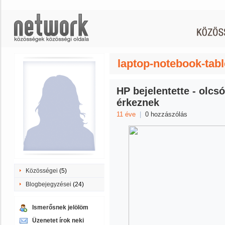
laptop-notebook-tabl
HP bejelentette - olcs
érkeznek
11 éve
|
0 hozzászólás
Közösségei
(5)
Blogbejegyzései
(24)
Ismerősnek jelölöm
Üzenetet írok neki