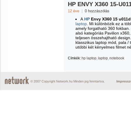
HP ENVY X360 15-U011
12 éve
|
0 hozzászólás
A
HP
Envy X360 15 u011d
laptop
. Mi különbözik ez a tö
amely forgatható 360 fokban.
alsó kategóriás Pavilion x360
teljesen összehajtható design
klasszikus laptop mód, pala / 
utóbbi két kényelmes filmet n
Címkék:
hp laptop
laptop
notebook
© 2007 Copyright Network.hu Minden jog fenntartva.
Impress