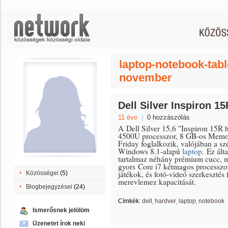
laptop-notebook-tabl
november
Dell Silver Inspiron 15
11 éve
|
0 hozzászólás
A Dell Silver 15,6 "Inspiron 15R 
4500U processzor, 8 GB-os Memor
Friday foglalkozik, valójában a 
Windows 8.1-alapú
laptop
. Ez ált
tartalmaz néhány prémium cucc, mi
gyors Core i7 kétmagos processzor
játékok, és fotó-videó szerkesztés 
Közösségei
(5)
merevlemez kapacitását.
Blogbejegyzései
(24)
Címkék:
dell
hardver
laptop
notebook
Ismerősnek jelölöm
Üzenetet írok neki