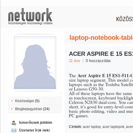
laptop-notebook-tabl
ACER ASPIRE E 15 ES
11 éve
|
0 hozzászólás
Acer Aspire E 15 ES1-511-
The
size laptop segment. This model co
laptops such as the Toshiba Sat
or Lenovo G50-30.
All of these laptops have the sam
as touchscreen, keyboard backlight
Közösségei
(5)
Celeron N2830 dual-core. You can f
short, it’s good for entry-level co
Blogbejegyzései
(24)
basic photo editing, video and mu
PC games.
Ismerősnek jelölöm
Címkék:
acer laptop
acer laptopok
acer
Üzenetet írok neki