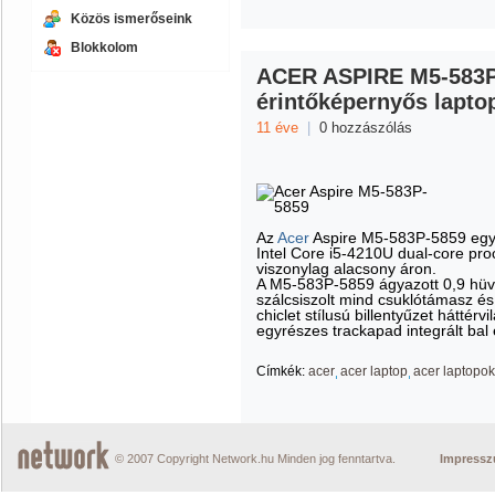
Közös ismerőseink
Blokkolom
ACER ASPIRE M5-583P
érintőképernyős lapto
11 éve
|
0 hozzászólás
Az
Acer
Aspire M5-583P-5859 egy s
Intel Core i5-4210U dual-core pro
viszonylag alacsony áron.
A M5-583P-5859 ágyazott 0,9 hüv
szálcsiszolt mind csuklótámasz és
chiclet stílusú billentyűzet háttér
egyrészes trackapad integrált bal 
Címkék:
acer
acer laptop
acer laptopok
© 2007 Copyright Network.hu Minden jog fenntartva.
Impress