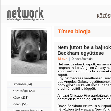
Tímea blogja
Nem jutott be a bajno
Beckham együttese
18 éve
|
0 hozzászólás
Hét meccs után kikapott, és nem 
csapata, a Los Angeles Galaxy az
angol válogatott futballista cserek
kapott.
Egy hétmeccses veretlenségi soroz
Los Angeles Galaxy együttesének
Ismerősei
(24)
hogy győzniük kellett volna, hane
eredményeitől is függött.
Közösségei
(23)
A hazai Chicago Fire gárdájának is
Képei
(238)
döntetlen is már elég lett volna 
Videói
(54)
David Beckham ezúttal is a kispad
hétközben tért vissza a New York 