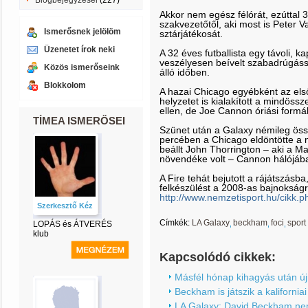
Blogbejegyzései
(227)
Akkor nem egész félórát, ezúttal 
szakvezetőtől, aki most is Peter 
Ismerősnek jelölöm
sztárjátékosát.
Üzenetet írok neki
A 32 éves futballista egy távoli, k
veszélyesen beívelt szabadrúgáss
Közös ismerőseink
álló időben.
Blokkolom
A hazai Chicago egyébként az első
helyzetet is kialakított a mindös
ellen, de Joe Cannon óriási formá
TÍMEA ISMERŐSEI
Szünet után a Galaxy némileg ös
percében a Chicago eldöntötte a 
beállt John Thorrington – aki a M
növendéke volt – Cannon hálójába
A Fire tehát bejutott a rájátszásb
felkészülést a 2008-as bajnokságr
http://www.nemzetisport.hu/cikk
Szerkesztő Kéz
Címkék:
LA Galaxy
beckham
foci
sport
LOPÁS és ÁTVERÉS
klub
Kapcsolódó cikkek:
Másfél hónap kihagyás után új
Beckham is játszik a kaliforniai
LA Galaxy: David Beckham nem