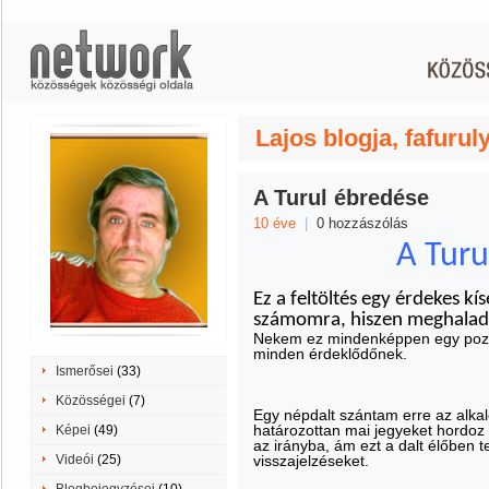
Lajos blogja, fafurul
A Turul ébredése
10 éve
|
0 hozzászólás
A Turu
Ez a feltöltés egy érdekes kí
számomra, hiszen meghalad
Nekem ez mindenképpen egy pozit
minden érdeklődőnek.
Ismerősei
(33)
Közösségei
(7)
Egy népdalt szántam erre az alkal
határozottan mai jegyeket hordoz
Képei
(49)
az irányba, ám ezt a dalt élőben 
Videói
(25)
visszajelzéseket.