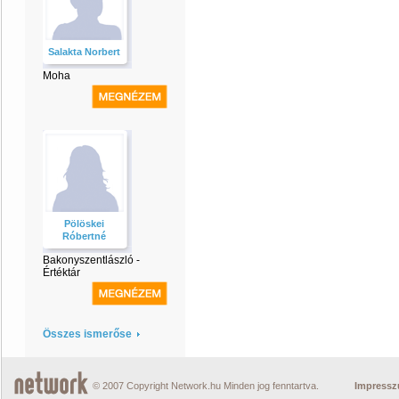
Salakta Norbert
Moha
Pölöskei
Róbertné
Bakonyszentlászló -
Értéktár
Összes ismerőse
© 2007 Copyright Network.hu Minden jog fenntartva.
Impress