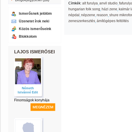
Blogbejegyzései
(10)
Címkék:
alt furulya
anvil studio
fafuruly
hungarian folk song
házi zene
kalmár l
Ismerősnek jelölöm
népdal
népzene
reason
shure mikrofo
zeneszerkesztés
ámítógépes feltöltés
Üzenetet írok neki
Közös ismerőseink
Blokkolom
LAJOS ISMERŐSEI
Németh
Istvánné Edit
Finomságok konyhája