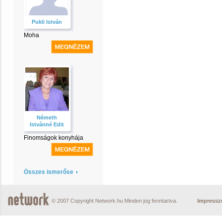
Pukli István
Moha
Németh
Istvánné Edit
Finomságok konyhája
Összes ismerőse
© 2007 Copyright Network.hu Minden jog fenntartva.
Impress