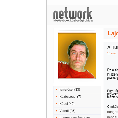
Laj
A Tu
10 éve
Ez a f
hisze
pozitív
Ismerősei
(33)
Egy nép
jegyeke
Közösségei
(7)
tesztel
Képei
(49)
Címkék
Videói
(25)
hungari
népdal