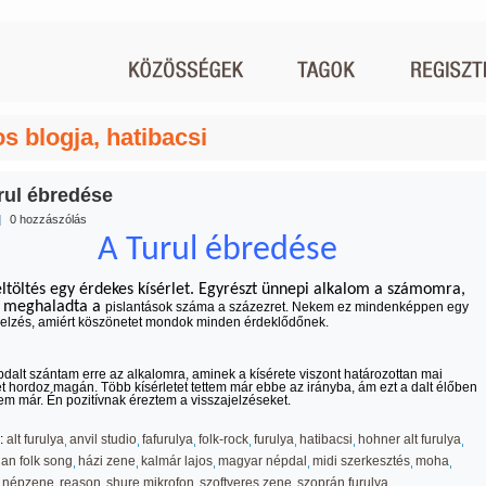
os blogja, hatibacsi
rul ébredése
|
0 hozzászólás
A Turul ébredése
eltöltés egy érdekes kísérlet. Egyrészt ünnepi alkalom a számomra,
n meghaladta a
pislantások száma a százezret. Nekem ez mindenképpen egy
 jelzés, amiért köszönetet mondok minden érdeklődőnek.
dalt szántam erre az alkalomra, aminek a kísérete viszont határozottan mai
t hordoz magán. Több kísérletet tettem már ebbe az irányba, ám ezt a dalt élőben
tem már. Én pozitívnak éreztem a visszajelzéseket.
:
alt furulya
anvil studio
fafurulya
folk-rock
furulya
hatibacsi
hohner alt furulya
an folk song
házi zene
kalmár lajos
magyar népdal
midi szerkesztés
moha
népzene
reason
shure mikrofon
szoftveres zene
szoprán furulya