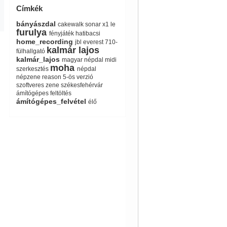
Címkék
bányászdal
cakewalk sonar x1 le
furulya
fényjáték
hatibacsi
home_recording
jbl everest 710-
kalmár lajos
fülhallgató
kalmár_lajos
magyar népdal
midi
moha
szerkesztés
népdal
népzene
reason 5-ös verzió
szoftveres zene
székesfehérvár
ámítógépes feltöltés
ámítógépes_felvétel
élő