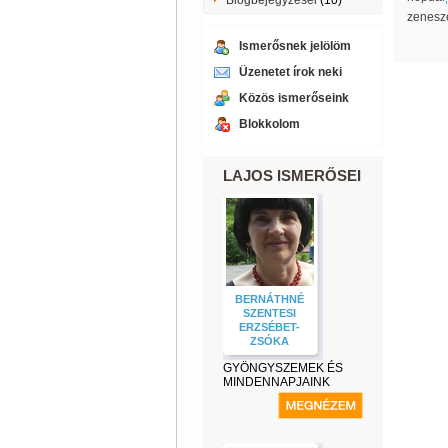
Blogbejegyzései
(10)
zenesz
Ismerősnek jelölöm
Üzenetet írok neki
Közös ismerőseink
Blokkolom
LAJOS ISMERŐSEI
BERNÁTHNÉ
SZENTESI
ERZSÉBET-
ZSÓKA
GYÖNGYSZEMEK ÉS
MINDENNAPJAINK