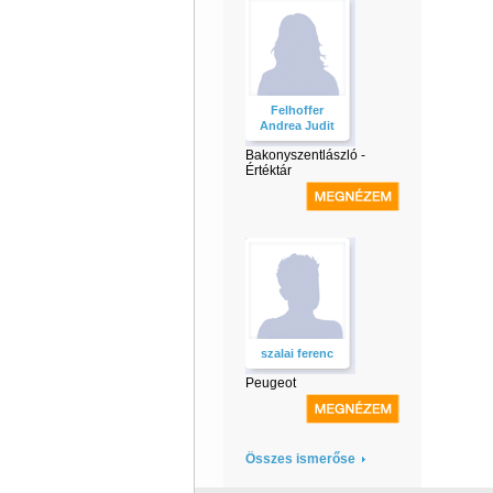
Felhoffer
Andrea Judit
Bakonyszentlászló -
Értéktár
szalai ferenc
Peugeot
Összes ismerőse