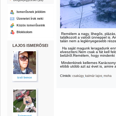
Blogbejegyzései
(10)
Ismerősnek jelölöm
Üzenetet írok neki
Közös ismerőseink
Blokkolom
Remélem a nagy, lihegős, plázás, 
találkozott a valódi ünneppel is. 
talán nem a leglényegesebb része
LAJOS ISMERŐSEI
Ha saját magunk leragadunk ennél
elveszíteni.Nem csak a fát kell fe
belülről.Remélem, hogy mindenki me
Mindenkinek kellemes Karácsonyt
elöbb utóbb azt az évet is, amire az
Címkék:
csakúgy
kalmár lajos
moha
izsó bence
Zsigmond