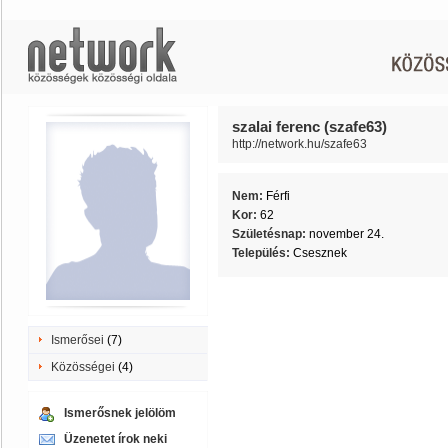
szalai ferenc (szafe63)
http://network.hu/szafe63
Nem:
Férfi
Kor:
62
Születésnap:
november 24.
Település:
Csesznek
Ismerősei
(7)
Közösségei
(4)
Ismerősnek jelölöm
Üzenetet írok neki