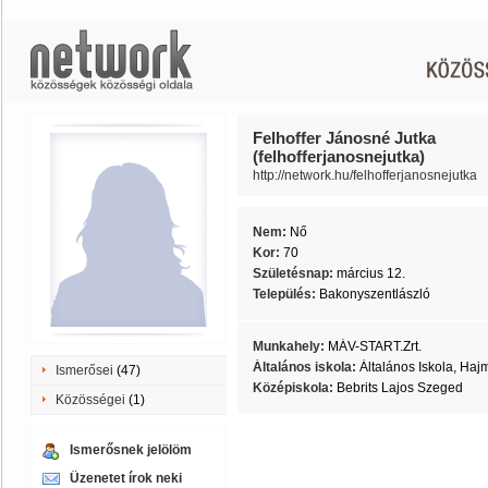
Felhoffer Jánosné Jutka
(felhofferjanosnejutka)
http://network.hu/felhofferjanosnejutka
Nem:
Nő
Kor:
70
Születésnap:
március 12.
Település:
Bakonyszentlászló
Munkahely:
MÁV-START.Zrt.
Általános iskola:
Általános Iskola, Haj
Ismerősei
(47)
Középiskola:
Bebrits Lajos Szeged
Közösségei
(1)
Ismerősnek jelölöm
Üzenetet írok neki