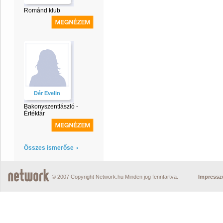
Románd klub
Dér Evelin
Bakonyszentlászló -
Értéktár
Összes ismerőse
© 2007 Copyright Network.hu Minden jog fenntartva.
Impress