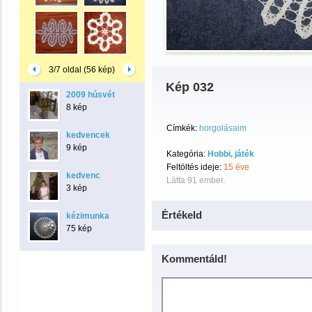
3/7 oldal (56 kép)
Kép 032
2009 húsvét
8 kép
Címkék:
horgolásaim
kedvencek
9 kép
Kategória:
Hobbi, játék
Feltöltés ideje:
15 éve
kedvenc
Látta 91 ember.
3 kép
Értékeld
kézimunka
75 kép
Kommentáld!