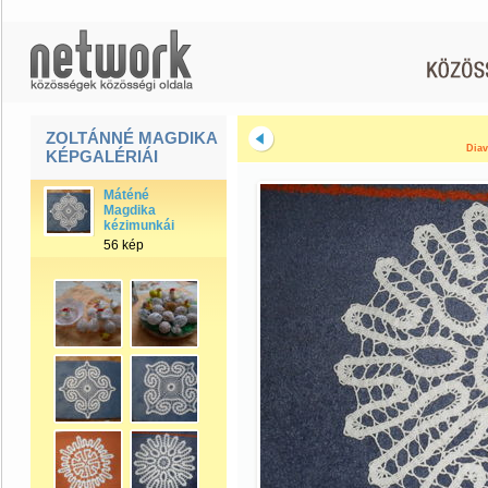
ZOLTÁNNÉ MAGDIKA
Diav
KÉPGALÉRIÁI
Máténé
Magdika
kézimunkái
56 kép