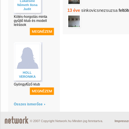
Lukátsiné
Németh Ilona
Judit
13 éve
sinkovicsnezsuzsa
feltöl
Kötés-horgolás minta
gyűjtő klub és modell
leírások
HOLL
VERONIKA
Gyöngyfűző klub
Összes ismerőse
© 2007 Copyright Network.hu Minden jog fenntartva.
Impress