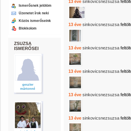
13 éve
sinkovicsnezsuzsa
feltöl
Ismerősnek jelölöm
Üzenetet írok neki
Közös ismerőseink
13 éve
sinkovicsnezsuzsa
feltöl
Blokkolom
ZSUZSA
13 éve
sinkovicsnezsuzsa
feltöl
ISMERŐSEI
13 éve
sinkovicsnezsuzsa
feltöl
geszler
mártonné
13 éve
sinkovicsnezsuzsa
feltöl
13 éve
sinkovicsnezsuzsa
feltöl