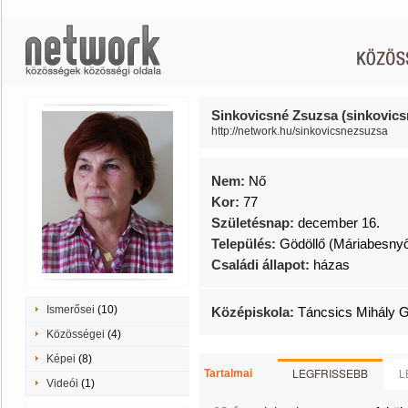
Sinkovicsné Zsuzsa (sinkovic
http://network.hu/sinkovicsnezsuzsa
Nem:
Nő
Kor:
77
Születésnap:
december 16.
Település:
Gödöllő (Máriabesny
Családi állapot:
házas
Ismerősei
(10)
Középiskola:
Táncsics Mihály 
Közösségei
(4)
Képei
(8)
LEGFRISSEBB
L
Tartalmai
Videói
(1)