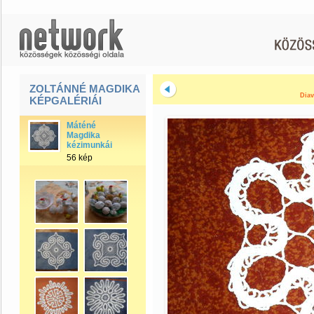
ZOLTÁNNÉ MAGDIKA
Diav
KÉPGALÉRIÁI
Máténé
Magdika
kézimunkái
56 kép