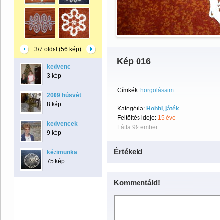
3/7 oldal (56 kép)
Kép 016
kedvenc
3 kép
Címkék:
horgolásaim
2009 húsvét
8 kép
Kategória:
Hobbi, játék
Feltöltés ideje:
15 éve
kedvencek
Látta 99 ember.
9 kép
Értékeld
kézimunka
75 kép
Kommentáld!