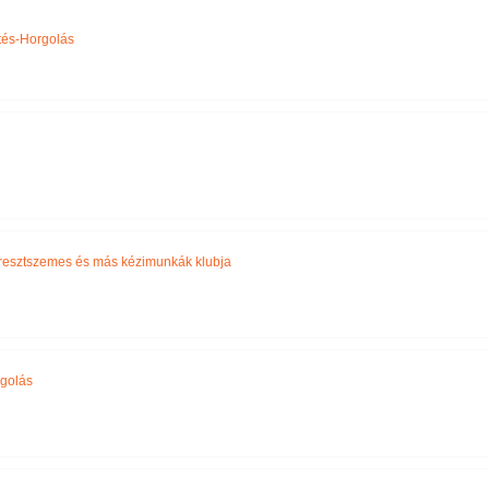
Név szerint
tés-Horgolás
resztszemes és más kézimunkák klubja
golás