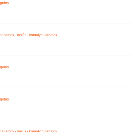
golás
t dallamok - derűs - komoly pillanatok
golás
golás
t dallamok - derűs - komoly pillanatok