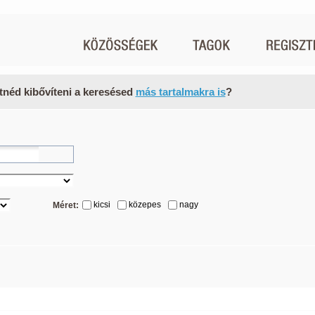
tnéd kibővíteni a keresésed
más tartalmakra is
?
kicsi
közepes
nagy
Méret: