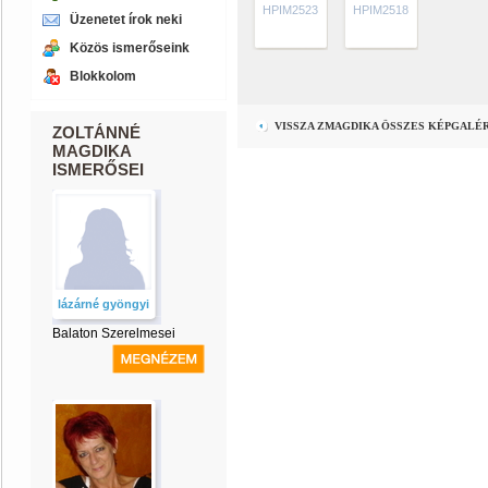
HPIM2523
HPIM2518
Üzenetet írok neki
Közös ismerőseink
Blokkolom
VISSZA ZMAGDIKA ÖSSZES KÉPGALÉ
ZOLTÁNNÉ
MAGDIKA
ISMERŐSEI
lázárné gyöngyi
Balaton Szerelmesei