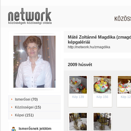
Máté Zoltánné Magdika (zmagd
képgalériái
http://network.hu/zmagdika
2009 húsvét
Kép 139
Kép 156
Kép 12
Ismerősei
(70)
Közösségei
(15)
Képei
(151)
Ismerősnek jelölöm