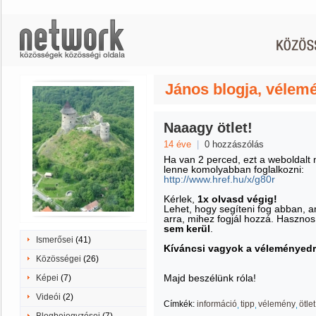
János blogja, vélem
Naaagy ötlet!
14 éve
|
0 hozzászólás
Ha van 2 perced, ezt a weboldalt
lenne komolyabban foglalkozni:
http://www.href.hu/x/g80r
Kérlek,
1x olvasd végig!
Lehet, hogy segíteni fog abban, am
arra, mihez fogjál hozzá. Hasznos
sem kerül
.
Ismerősei
(41)
Kíváncsi vagyok a véleményedr
Közösségei
(26)
Majd beszélünk róla!
Képei
(7)
Videói
(2)
Címkék:
információ
tipp
vélemény
ötlet