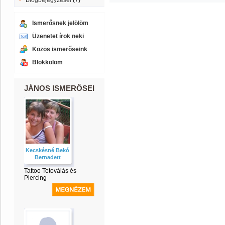
Blogbejegyzései
(7)
Ismerősnek jelölöm
Üzenetet írok neki
Közös ismerőseink
Blokkolom
JÁNOS ISMERŐSEI
Kecskésné Bekó
Bernadett
Tattoo Tetoválás és
Piercing