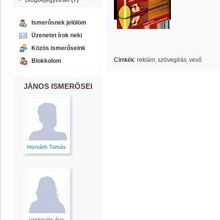
Blogbejegyzései
(7)
Ismerősnek jelölöm
Üzenetet írok neki
Közös ismerőseink
Címkék:
reklám
szövegírás
vevő
Blokkolom
JÁNOS ISMERŐSEI
Horváth Tamás
vaskovits éva