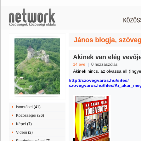
János blogja, szöveg
Akinek van elég vevőj
14 éve
|
0 hozzászólás
Akinek nincs, az olvassa el! (Ing
http://szovegvaros.hu/sites/
szovegvaros.hu/files/Ki_akar_me
Ismerősei
(41)
Közösségei
(26)
Képei
(7)
Videói
(2)