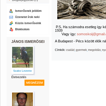
Blogbejegyzései
(7)
Ismerősnek jelölöm
Üzenetet írok neki
Közös ismerőseink
P.S. Ha számodra esetleg így ké
Blokkolom
1939
Vagy így:
somoskoij@gmail
A Budapest - Pécs között élők n
JÁNOS ISMERŐSEI
Címkék:
család
gyermek
megoldás
ny
Szabo Levente
Életvezetés