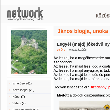
János blogja, unoka
Legyél (majd) jókedvű ny
15 éve
|
0 hozzászólás
Az leszel, ha a megélhetésedre maj
zsebedben!
Az leszel, ha majd lesz időd a csal
Az leszel, ha majd anyagilag is tud
Az leszel, ha majd lesz időd és pén
Az leszel, ha majd lesz pénzed orv
Ismerősei
(41)
Hogyan lehet ezt elérni
tizedannyi 
Közösségei
(26)
Mielőtt
a dolgok összegubancol
Képei
(7)
Videói
(2)