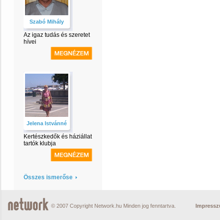
Szabó Mihály
Az igaz tudás és szeretet
hívei
Jelena Istvánné
Kertészkedők és háziállat
tartók klubja
Összes ismerőse
© 2007 Copyright Network.hu Minden jog fenntartva.
Impress