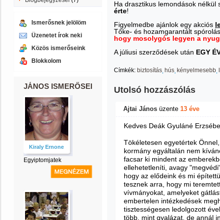
Blogbejegyzései
(7)
Ha drasztikus lemondások nélkül s
érte
!
Ismerősnek jelölöm
Figyelmedbe ajánlok egy akciós
l
Tőke- és hozamgarantált spórolás 
Üzenetet írok neki
hogy mosolygós legyen a nyug
Közös ismerőseink
A júliusi szerződések után
EGY É
Blokkolom
Címkék:
biztosítás
hús
kényelmesebb
JÁNOS ISMERŐSEI
Utolsó hozzászólás
Ajtai János
üzente
13 éve
Kedves Deák Gyuláné Erzsébe
Tökéletesen egyetértek Önnel,
Kiraly Ernone
kormány egyáltalán nem kíváncsi
facsar ki mindent az emberekb
Egyiptomjatek
ellehetetleníti, avagy "megvédi"
hogy az elődeink és mi épített
tesznek arra, hogy mi teremtet
vívmányokat, amelyeket gátlást
embertelen intézkedések megh
tisztességesen ledolgozott éve
több, mint gyalázat, de annál i