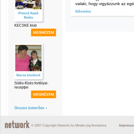
valaki, hogy vigyázzunk az eg
Előzmény
Primné Radó
Beáta
KECSKE klub
Bacsa Istvánné
Sütés-főzés fortélyai-
receptjei
Összes ismerőse
© 2007 Copyright Network.hu Minden jog fenntartva.
Impress