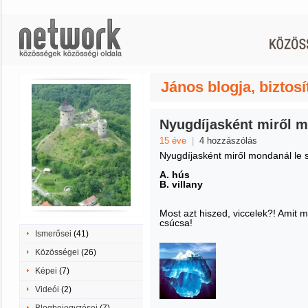
János blogja, biztosí
Nyugdíjasként miről m
15 éve
|
4 hozzászólás
Nyugdíjasként miről mondanál le 
A. hús
B. villany
Most azt hiszed, viccelek?! Amit 
csúcsa!
Ismerősei
(41)
Közösségei
(26)
Képei
(7)
Videói
(2)