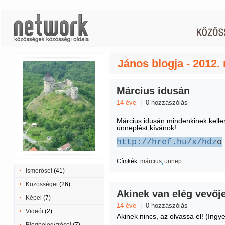
János blogja - 2012.
Március idusán
14 éve
|
0 hozzászólás
Március idusán mindenkinek kelle
ünneplést kívánok!
http://href.hu/x/hdz
o
Címkék:
március
ünnep
Ismerősei
(41)
Közösségei
(26)
Akinek van elég vevőj
Képei
(7)
14 éve
|
0 hozzászólás
Videói
(2)
Akinek nincs, az olvassa el! (Ing