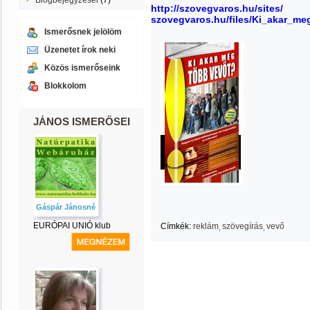
Blogbejegyzései
(7)
http://szovegvaros.hu/sites/
szovegvaros.hu/files/Ki_akar_me
Ismerősnek jelölöm
Üzenetet írok neki
Közös ismerőseink
Blokkolom
JÁNOS ISMERŐSEI
Gáspár Jánosné
EURÓPAI UNIÓ klub
Címkék:
reklám
szövegírás
vevő