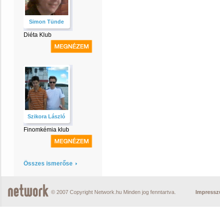
Simon Tünde
Diéta Klub
Szikora László
Finomkémia klub
Összes ismerőse
© 2007 Copyright Network.hu Minden jog fenntartva.
Impress