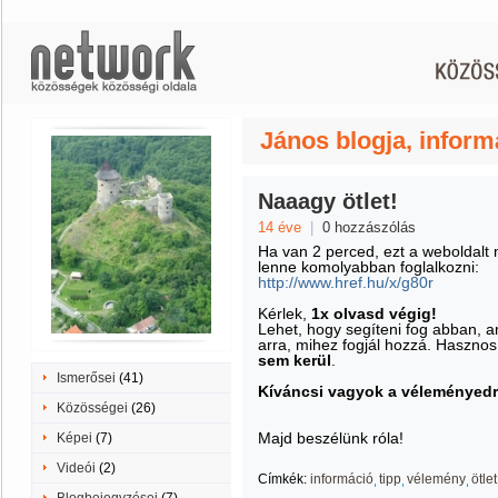
János blogja, inform
Naaagy ötlet!
14 éve
|
0 hozzászólás
Ha van 2 perced, ezt a weboldalt
lenne komolyabban foglalkozni:
http://www.href.hu/x/g80r
Kérlek,
1x olvasd végig!
Lehet, hogy segíteni fog abban, am
arra, mihez fogjál hozzá. Hasznos
sem kerül
.
Ismerősei
(41)
Kíváncsi vagyok a véleményedr
Közösségei
(26)
Majd beszélünk róla!
Képei
(7)
Videói
(2)
Címkék:
információ
tipp
vélemény
ötlet