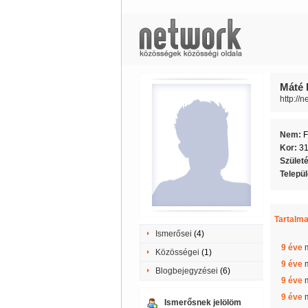
Máté 
http://
Nem:
F
Kor:
3
Szület
Telepü
Tartalma
Ismerősei
(4)
9 éve
Közösségei
(1)
9 éve
Blogbejegyzései
(6)
9 éve
9 éve
Ismerősnek jelölöm