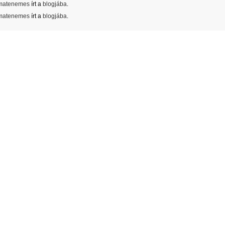
matenemes
írt a
blogjába
.
matenemes
írt a
blogjába
.