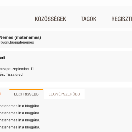
Nemes (matenemes)
network.hu/matenemes
érfi
1
ésnap:
szeptember 11.
lés:
Tiszafüred
LEGFRISSEBB
LEGNÉPSZERŰBB
i
matenemes
írt a
blogjába
.
matenemes
írt a
blogjába
.
matenemes
írt a
blogjába
.
matenemes
írt a
blogjába
.