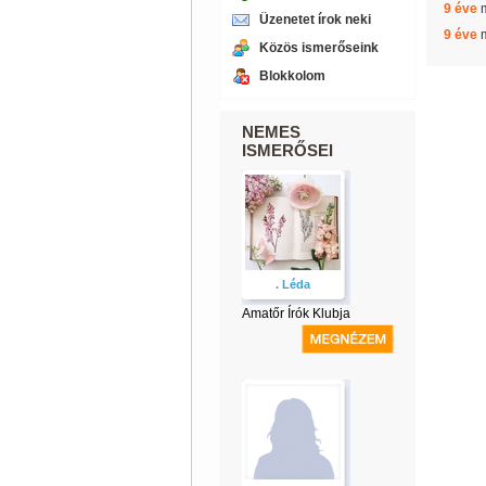
9 éve
Üzenetet írok neki
9 éve
Közös ismerőseink
Blokkolom
NEMES
ISMERŐSEI
. Léda
Amatőr Írók Klubja